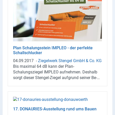
Plan Scha­lungs­stein IM­PLEO - der per­fek­te
Schall­schlu­cker
04.09.2017
-
Zie­gel­werk Sten­gel GmbH & Co. KG
Bis ma­xi­mal 64 dB kann der Plan-​
Schalungsziegel IM­PLEO auf­neh­men. Des­halb
sorgt die­ser Stengel-​Ziegel auf­grund sei­ner Be­
schaf­fen­heit spie­lend für eine ru­hi­ge Raum­at­mo­
sphä­re. Für mehr In­for­ma­tio­nen und die Prei­se
kon­tak­tie­ren Sie am bes­ten den Au­ßen­dienst
unter: https://stengel-​ziegel.de/An­sprech­part­ner
17. DONAURIES-​Ausstellung rund ums Bauen