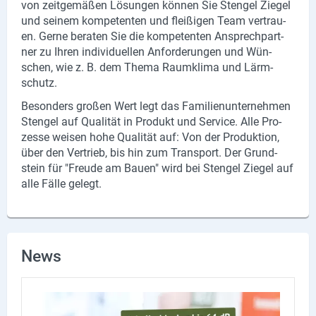
von zeit­ge­mä­ßen Lö­sun­gen kön­nen Sie Sten­gel Zie­gel
und sei­nem kom­pe­ten­ten und flei­ßi­gen Team ver­trau­
en. Gerne be­ra­ten Sie die kom­pe­ten­ten An­sprech­part­
ner zu Ihren in­di­vi­du­el­len An­for­de­run­gen und Wün­
schen, wie z. B. dem Thema Raum­kli­ma und Lärm­
schutz.
Be­son­ders gro­ßen Wert legt das Fa­mi­li­en­un­ter­neh­men
Sten­gel auf Qua­li­tät in Pro­dukt und Ser­vice. Alle Pro­
zes­se wei­sen hohe Qua­li­tät auf: Von der Pro­duk­ti­on,
über den Ver­trieb, bis hin zum Trans­port. Der Grund­
stein für "Freu­de am Bauen" wird bei Sten­gel Zie­gel auf
alle Fälle ge­legt.
News