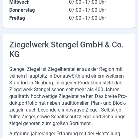
Mittwoch
07:00 - 17:00 Uhr
X
Donnerstag
07:00 - 17:00 Uhr
Freitag
07:00 - 17:00 Uhr
Instagram
YouTube
Ziegelwerk Stengel GmbH & Co.
KG
Sten­gel Zie­gel ist Zie­gel­her­stel­ler aus der Re­gi­on mit
sei­nem Haupt­sitz in Do­nau­wörth und einem wei­te­ren
Stand­ort in Neu­burg. In ei­ge­ner Pro­duk­ti­on stellt das
Zie­gel­werk Sten­gel schon seit mehr als 400 Jah­ren
qua­li­ta­tiv hoch­wer­ti­ge Zie­gel­stei­ne her. Das brei­te Pro­
dukt­port­fo­lio hat neben tra­di­tio­nel­len Plan- und Block­
zie­geln auch be­son­de­re in­no­va­ti­ve Zie­gel. Selbst ge­
füll­te Zie­gel, sowie Schall­schutz­zie­gel und Scha­lungs­
zie­gel ge­hö­ren zum gro­ßen Sor­ti­ment.
Auf­grund jah­re­lan­ger Er­fah­rung mit der Her­stel­lung