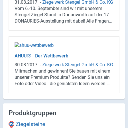
31.08.2017
-
Zie­gel­werk Sten­gel GmbH & Co. KG
Vom 6.-10. Sep­tem­ber sind wir mit un­se­rem
Sten­gel Zie­gel Stand in Do­nau­wörth auf der 17.
DONAURIES-​Ausstellung mit dabei! Alle Fra­gen
rund um das Thema Bauen wer­den Ihnen hier
gerne von un­se­ren Bau­pro­fis be­ant­wor­tet. Wir
freu­en uns schon auf Ihren Be­such!
AHUU!® - Der Wett­be­werb
30.08.2017
-
Zie­gel­werk Sten­gel GmbH & Co. KG
Mit­ma­chen und ge­win­nen! Sie bauen mit einem
un­se­rer Pre­mi­um Pro­duk­te? Sen­den Sie uns ein
Foto oder Video - die ge­ni­als­ten Ideen wer­den mit
einem Er­leb­nis­tag inkl. Über­nach­tung be­lohnt.
Au­ßer­dem kom­men ei­ni­ge Meis­ter­wer­ke auch in
un­se­ren Sten­gel Zie­gel Wand­ka­len­der 2018. Ein­
fach den Schnapp­schuss bis 31.09.17 über
Produktgruppen
unser Upload-​Portal www.ahuu.info hoch­la­den
oder di­rekt per Post an uns schi­cken! Wir sind ge­
Ziegelsteine
spannt und freu­en uns schon auf Ihre krea­ti­ven