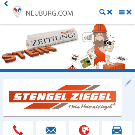
Einkaufen
Handwerk
Gastronomie
Dienstleistung
Gesundheit
Freizeit
Stellenanzeigen
Online Shops