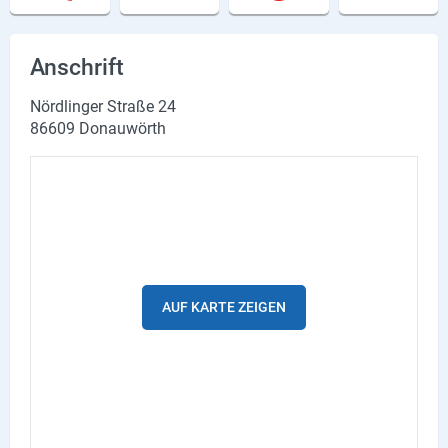
Lieferdienste
Premium
Anschrift
Neuburg App
Nördlinger Straße 24
86609 Donauwörth
Angebote
Aktuelles
Magazine
Veranstaltungen
AUF KARTE ZEIGEN
Service
Branchen
Marken