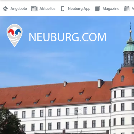
Angebote
Aktuelles
Neuburg App
Magazine
V
Einkaufen
Handwerk
Gastronomie
Dienstleistung
Gesundheit
Freizeit
Stellenanzeigen
Online Shops