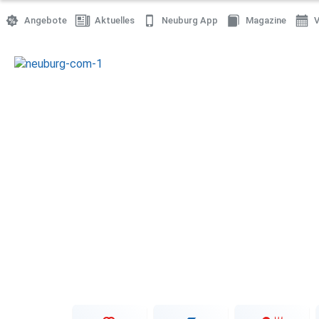
Angebote
Aktuelles
Neuburg App
Magazine
V
Einkaufen
Handwerk
Gastronomie
Dienstleistung
Gesundheit
Freizeit
Stellenanzeigen
Online Shops