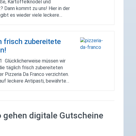
oße, Kartoffelknödel und
t? Dann kommt zu uns! Hier in der
gibt es wieder viele leckere
auf der Wochenkarte. Wir hätten da
iel noch Kartoffelgratin mit einem
ten Salatteller,
h frisch zubereitete
eschnetzeltes mit Pilzrahmsoße,
und buntem Gemüse oder
n!
le mit Tomatensoße, Grillgemüse,
21
Glücklicherweise müssen wir
l und Wolfsbarschwürfel. Noch
die täglich frisch zubereiteten
ere Speisen findet auf unserer
r Pizzeria Da Franco verzichten.
rte
auf leckere Antipasti, bewährte
r Pastavariationen hat, kann sich
mpliziert via
Whatsapp
bei Elena
den und seine Bestellung
 Ab einem Mindestbestellwert von
o gehen digitale Gutscheine
 Euch sogar das Essen frei Haus
geliefert.