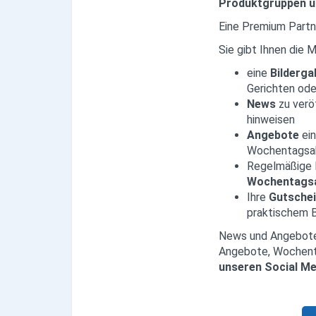
Produktgruppen 
Eine Premium Partn
Neuburg App
Sie gibt Ihnen die M
Angebote
eine
Bilderga
Gerichten ode
Aktuelles
News
zu verö
hinweisen
Magazine
Angebote
ei
Wochentagsa
Veranstaltungen
Regelmäßige P
Wochentags
Service
Ihre
Gutsche
praktischem 
Branchen
News und Angebote
Angebote, Wochent
Marken
unseren Social Me
Produktgruppen