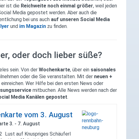
ier ist die
Reichweite noch einmal größer
, weil jeden
Social Media gepostet werden. Aber auch die
ntlichung bei uns auch
auf unseren Social Media
lyer
und
im Magazin
zu finden.
r, oder doch lieber süße?
eles sein. Von der
Wochenkarte
, über ein
saisonales
teilnehmen oder die Sie veranstalten. Mit der
neuen +
ht einreichen. Wer Hilfe bei den ersten News oder
ssungsservice
mitbuchen. Alle News werden nach der
ocial Media Kanälen gepostet
.
nkarte vom 3. August
te 3. - 7. August
22
Lust auf Knuspriges Schäuferl