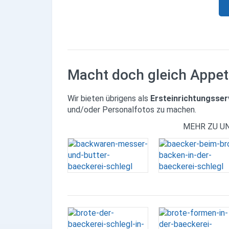
Partner
Firmen
Kontaktseite
Newsletter
Macht doch gleich Appetit
AGB
Wir bieten übrigens als
Ersteinrichtungsser
und/oder Personalfotos zu machen.
Impressum
MEHR ZU U
Datenschutz
Social Media
Facebook
X