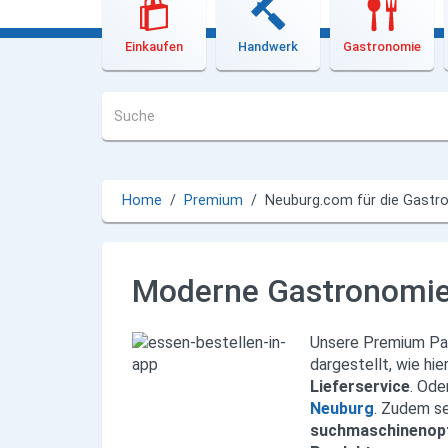
Lieferdienste
Einkaufen
Handwerk
Gastronomie
Premium
Ihr Premium Eintrag
Mediadaten
Premium Partnerschaft anfragen
Home
/
Premium
/
Neuburg.com für die Gastr
Einreichen für SEO und
Sichtbarkeit
Moderne Gastronomie
Neuburg.com für die Gastronomie
Neuburg.com für Dienstleister
Unsere Premium Par
dargestellt, wie hie
Neuburg.com für den
Lieferservice
. Ode
Einzelhandel
Neuburg
. Zudem se
suchmaschinenop
Unsere Premium Partner