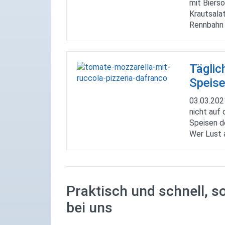
mit Biers
Krautsala
Rennbahn 
Gerichte 
zum Beisp
großen bun
Täglic
Hähncheng
Spätzle 
Speise
Tagliatel
03.03.20
Lachswürfe
nicht auf 
mehr leck
Speisen de
Wochenka
Wer Lust 
Pizza- ode
ganz unko
Aceto mel
aufgeben.
Praktisch und schnell, s
20,-€ wird
bei uns