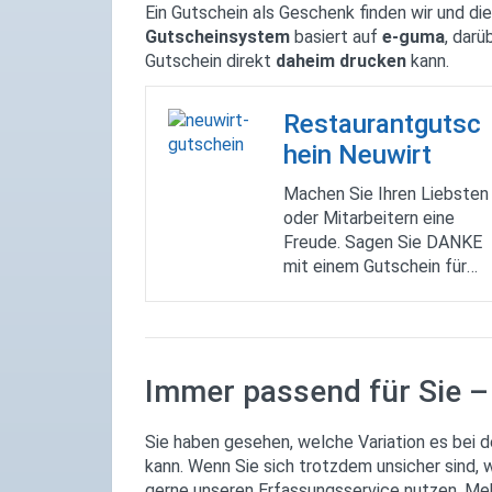
Ein Gutschein als Geschenk finden wir und di
Gutscheinsystem
basiert auf
e-guma
, darü
Gutschein direkt
daheim drucken
kann.
Restaurantgutsc
hein Neuwirt
Machen Sie Ihren Liebsten
oder Mitarbeitern eine
Freude. Sagen Sie DANKE
mit einem Gutschein für
den Neuwirt. Bezahlung
per Rechnung, Kreditkarte,
Sofortüberweisung oder
Paypal Bestellen und
Immer passend für Sie –
gleich zuhause ausdrucken
Wir sagen DANKE für Ihre
Unterstützung!
Sie haben gesehen, welche Variation es bei 
kann. Wenn Sie sich trotzdem unsicher sind, w
gerne unseren Erfassungsservice nutzen. Me