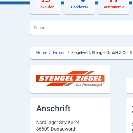
Lieferdienste
Einkaufen
Handwerk
Gastronomie
Premium
Neuburg App
Angebote
Home
/
Firmen
/
Ziegelwerk Stengel GmbH & Co. 
Aktuelles
Magazine
Veranstaltungen
Service
Anschrift
Branchen
Nördlinger Straße 24
Marken
86609 Donauwörth