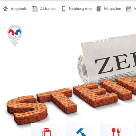
Angebote
Aktuelles
Neuburg App
Magazine
V
Einkaufen
Handwerk
Gastronomie
Dienstleistung
Gesundheit
Freizeit
Stellenanzeigen
Online Shops