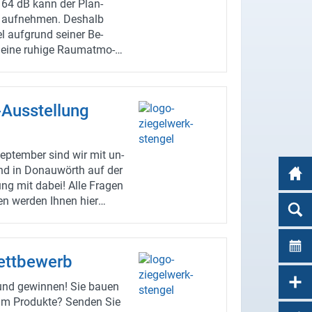
 64 dB kann der Plan-​
auf­neh­men. Des­halb
el auf­grund sei­ner Be­
 eine ru­hi­ge Raum­at­mo­
tio­nen und die Prei­se
ten den Au­ßen­dienst unter:
An­sprech­part­ner
Ausstellung
p­tem­ber sind wir mit un­
and in Do­nau­wörth auf der
g mit dabei! Alle Fra­gen
 wer­den Ihnen hier
fis be­ant­wor­tet. Wir freu­
­such!
tt­be­werb
und ge­win­nen! Sie bauen
­um Pro­duk­te? Sen­den Sie