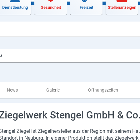
Dienstleistung
Gesundheit
Freizeit
Stellenanzeigen
KG
News
Galerie
Öffnungszeiten
Ziegelwerk Stengel GmbH & Co
Sten­gel Zie­gel ist Zie­gel­her­stel­ler aus der Re­gi­on mit sei­nem 
Stand­ort in Neu­burg. In ei­ge­ner Pro­duk­ti­on stellt das Zie­gel­we