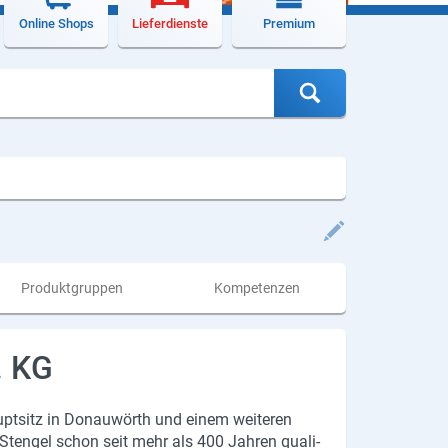
Online Shops
Lieferdienste
Premium
Produktgruppen
Kompetenzen
. KG
Haupt­sitz in Do­nau­wörth und einem wei­te­ren
rk Sten­gel schon seit mehr als 400 Jah­ren qua­li­