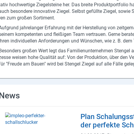
ta­tiv hoch­wer­ti­ge Zie­gel­stei­ne her. Das brei­te Pro­dukt­port­fo­lio 
auch be­son­de­re in­no­va­ti­ve Zie­gel. Selbst ge­füll­te Zie­gel, sowi
ren zum gro­ßen Sor­ti­ment.
Auf­grund jah­re­lan­ger Er­fah­rung mit der Her­stel­lung von zeit­ge
sei­nem kom­pe­ten­ten und flei­ßi­gen Team ver­trau­en. Gerne be­ra­t
Ihren in­di­vi­du­el­len An­for­de­run­gen und Wün­schen, wie z. B.
Be­son­ders gro­ßen Wert legt das Fa­mi­li­en­un­ter­neh­men Sten­gel a
zes­se wei­sen hohe Qua­li­tät auf: Von der Pro­duk­ti­on, über den V
für "Freu­de am Bauen" wird bei Sten­gel Zie­gel auf alle Fälle ge­le
News
Plan Scha­lungs­s
der per­fek­te Sch