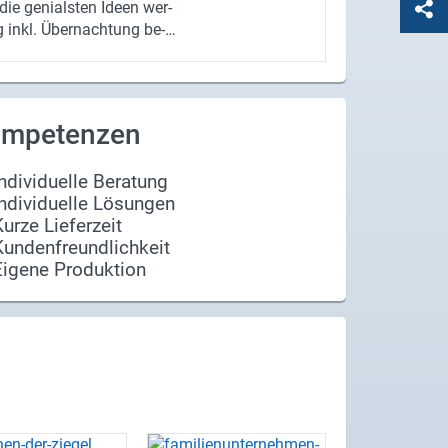
ie ge­ni­als­ten Ideen wer­
g inkl. Über­nach­tung be­
i­ni­ge Meis­ter­wer­ke
Zie­gel Wand­ka­len­der
pp­schuss bis 31.09.17
 www.ahuu.info hoch­la­
mpetenzen
an uns schi­cken! Wir sind
schon auf Ihre krea­ti­ven
Individuelle Beratung
Individuelle Lösungen
Kurze Lieferzeit
Kundenfreundlichkeit
Eigene Produktion