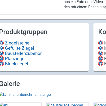
uns ein Foto oder Video - d
den mit einem Er­leb­nis­ta
lohnt. Au­ßer­dem kom­men e
auch in un­se­ren Sten­gel 
2018. Ein­fach den Schna
über unser Upload-​Portal
Produktgruppen
Ko
den oder di­rekt per Post 
ge­spannt und freu­en uns 
Ziegelsteine
"Er­güs­se".
Gefüllte Ziegel
Baustellenzubehör
Planziegel
Blockziegel
Galerie