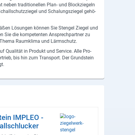
hat neben tra­di­tio­nel­len Plan- und Block­zie­geln
e Schall­schutz­zie­gel und Scha­lungs­zie­gel ge­hö­
­mä­ßen Lö­sun­gen kön­nen Sie Sten­gel Zie­gel und
en Sie die kom­pe­ten­ten An­sprech­part­ner zu
 dem Thema Raum­kli­ma und Lärm­schutz.
uf Qua­li­tät in Pro­dukt und Ser­vice. Alle Pro­
er­trieb, bis hin zum Trans­port. Der Grund­stein
gt.
tein IM­PLEO -
all­schlu­cker