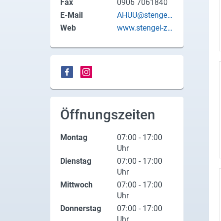
Fax
0906 7061840
X
E-Mail
AHUU@stengel-
ziegel.de
Web
www.stengel-zie
Instagram
gel.de
YouTube
Öffnungszeiten
Montag
07:00 - 17:00
Uhr
Dienstag
07:00 - 17:00
Uhr
Mittwoch
07:00 - 17:00
Uhr
Donnerstag
07:00 - 17:00
Uhr