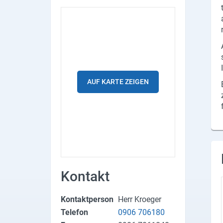
Produktgruppen
Partner
Firmen
Kontaktseite
AUF KARTE ZEIGEN
Newsletter
AGB
Impressum
Datenschutz
Kontakt
Social Media
Kontaktperson
Herr Kroeger
Telefon
0906 706180
Facebook