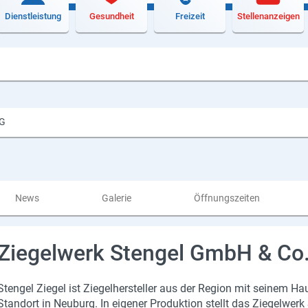
Dienstleistung
Gesundheit
Freizeit
Stellenanzeigen
KG
News
Galerie
Öffnungszeiten
Ziegelwerk Stengel GmbH & Co
Sten­gel Zie­gel ist Zie­gel­her­stel­ler aus der Re­gi­on mit sei­nem 
Stand­ort in Neu­burg. In ei­ge­ner Pro­duk­ti­on stellt das Zie­gel­we