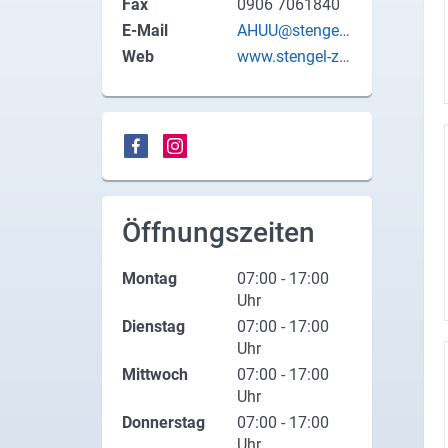
Fax
0906 7061840
X
E-Mail
AHUU@stengel-
ziegel.de
Web
www.stengel-zie
Instagram
gel.de
YouTube
Öffnungszeiten
Montag
07:00 - 17:00
Uhr
Dienstag
07:00 - 17:00
Uhr
Mittwoch
07:00 - 17:00
Uhr
Donnerstag
07:00 - 17:00
Uhr