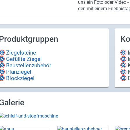
uns ein Foto oder Video - d
den mit einem Er­leb­nis­ta
lohnt. Au­ßer­dem kom­men e
auch in un­se­ren Sten­gel 
2018. Ein­fach den Schna
über unser Upload-​Portal
Produktgruppen
Ko
den oder di­rekt per Post 
ge­spannt und freu­en uns 
Ziegelsteine
"Er­güs­se".
Gefüllte Ziegel
Baustellenzubehör
Planziegel
Blockziegel
Galerie