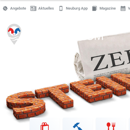
Angebote
Aktuelles
Neuburg App
Magazine
V
Einkaufen
Handwerk
Gastronomie
Dienstleistung
Gesundheit
Freizeit
Stellenanzeigen
Online Shops