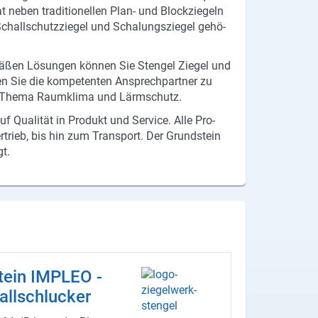
hat neben tra­di­tio­nel­len Plan- und Block­zie­geln
e Schall­schutz­zie­gel und Scha­lungs­zie­gel ge­hö­
­mä­ßen Lö­sun­gen kön­nen Sie Sten­gel Zie­gel und
en Sie die kom­pe­ten­ten An­sprech­part­ner zu
 dem Thema Raum­kli­ma und Lärm­schutz.
uf Qua­li­tät in Pro­dukt und Ser­vice. Alle Pro­
er­trieb, bis hin zum Trans­port. Der Grund­stein
gt.
tein IM­PLEO -
all­schlu­cker