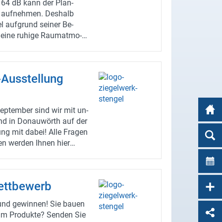
 64 dB kann der Plan-​
auf­neh­men. Des­halb
el auf­grund sei­ner Be­
 eine ru­hi­ge Raum­at­mo­
tio­nen und die Prei­se
ten den Au­ßen­dienst unter:
An­sprech­part­ner
Ausstellung
p­tem­ber sind wir mit un­
and in Do­nau­wörth auf der
g mit dabei! Alle Fra­gen
 wer­den Ihnen hier
fis be­ant­wor­tet. Wir freu­
­such!
tt­be­werb
und ge­win­nen! Sie bauen
­um Pro­duk­te? Sen­den Sie