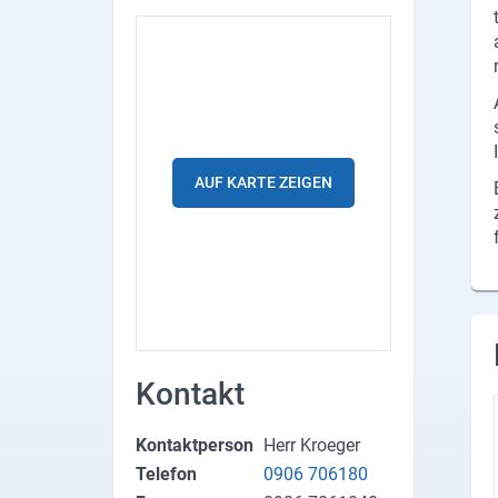
Produktgruppen
Partner
Firmen
Kontaktseite
AUF KARTE ZEIGEN
Newsletter
AGB
Impressum
Datenschutz
Kontakt
Social Media
Kontaktperson
Herr Kroeger
Telefon
0906 706180
Facebook