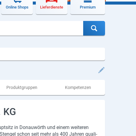
Online Shops
Lieferdienste
Premium
Produktgruppen
Kompetenzen
. KG
Haupt­sitz in Do­nau­wörth und einem wei­te­ren
rk Sten­gel schon seit mehr als 400 Jah­ren qua­li­