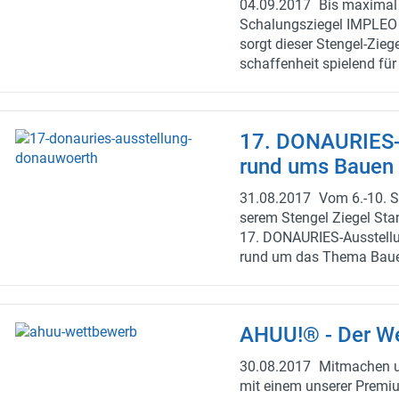
04.09.2017
Bis ma­xi­mal
Schalungsziegel IM­PLEO 
sorgt die­ser Stengel-​Zieg
schaf­fen­heit spie­lend für
sphä­re. Für mehr In­for­ma­
kon­tak­tie­ren Sie am bes­
https://stengel-​ziegel.de/
17. DONAURIES-​
rund ums Bauen
31.08.2017
Vom 6.-10. Se
se­rem Sten­gel Zie­gel St
17. DONAURIES-​Ausstellun
rund um das Thema Bauen
gerne von un­se­ren Bau­pro­
en uns schon auf Ihren Be
AHUU!® - Der We
30.08.2017
Mit­ma­chen 
mit einem un­se­rer Pre­mi