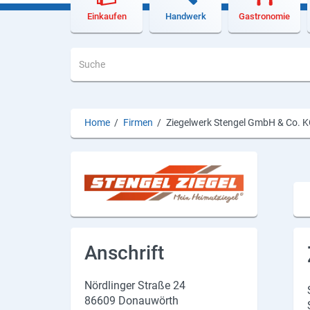
Lieferdienste
Einkaufen
Handwerk
Gastronomie
Premium
Neuburg App
Angebote
Home
/
Firmen
/
Ziegelwerk Stengel GmbH & Co. 
Aktuelles
Magazine
Veranstaltungen
Service
Anschrift
Branchen
Nördlinger Straße 24
Marken
86609 Donauwörth