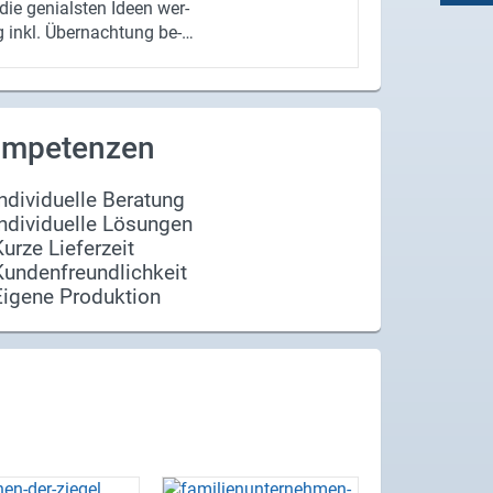
ie ge­ni­als­ten Ideen wer­
g inkl. Über­nach­tung be­
i­ni­ge Meis­ter­wer­ke
Zie­gel Wand­ka­len­der
pp­schuss bis 31.09.17
 www.ahuu.info hoch­la­
mpetenzen
an uns schi­cken! Wir sind
schon auf Ihre krea­ti­ven
Individuelle Beratung
Individuelle Lösungen
Kurze Lieferzeit
Kundenfreundlichkeit
Eigene Produktion