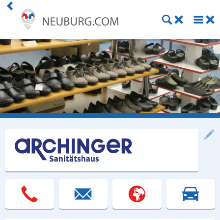
Einkaufen
Handwerk
Gastronomie
Dienstleistung
Gesundheit
Freizeit
Stellenanzeigen
Online Shops