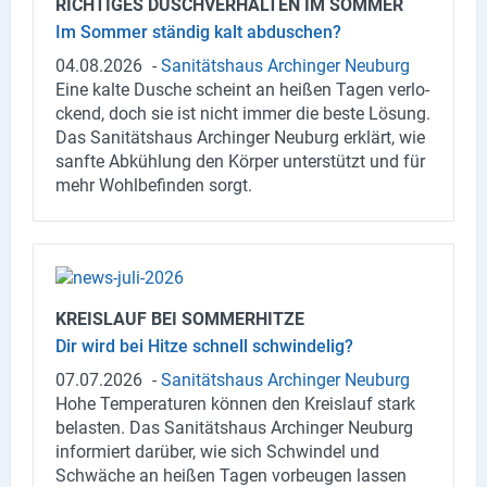
RICH­TI­GES DUSCH­VER­HAL­TEN IM SOM­MER
Im Som­mer stän­dig kalt ab­du­schen?
04.08.2026
-
Sa­ni­täts­haus Ar­chin­ger Neu­burg
Eine kalte Du­sche scheint an hei­ßen Tagen ver­lo­
ckend, doch sie ist nicht immer die beste Lö­sung.
Das Sa­ni­täts­haus Ar­chin­ger Neu­burg er­klärt, wie
sanf­te Ab­küh­lung den Kör­per un­ter­stützt und für
mehr Wohl­be­fin­den sorgt.
KREIS­LAUF BEI SOM­MER­HIT­ZE
Dir wird bei Hitze schnell schwin­de­lig?
07.07.2026
-
Sa­ni­täts­haus Ar­chin­ger Neu­burg
Hohe Tem­pe­ra­tu­ren kön­nen den Kreis­lauf stark
be­las­ten. Das Sa­ni­täts­haus Ar­chin­ger Neu­burg
in­for­miert dar­über, wie sich Schwin­del und
Schwä­che an hei­ßen Tagen vor­beu­gen las­sen