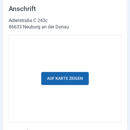
Lieferdienste
Anschrift
Premium
Adlerstraße C 243c
86633 Neuburg an der Donau
Neuburg App
Angebote
Aktuelles
Magazine
AUF KARTE ZEIGEN
Veranstaltungen
Service
Branchen
Marken