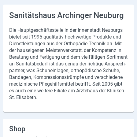
X
Sanitätshaus Archinger Neuburg
Instagram
Die Haupt­ge­schäfts­stel­le in der In­nen­stadt Neu­burgs
YouTube
bie­tet seit 1995 qua­li­ta­tiv hoch­wer­ti­ge Pro­duk­te und
Dienst­leis­tun­gen aus der Orthopädie-​Technik an. Mit
der haus­ei­ge­nen Meis­ter­werk­statt, der Kom­pe­tenz in
Be­ra­tung und Fer­ti­gung und dem viel­fäl­ti­gen Sor­ti­ment
an Sa­ni­täts­be­darf ist das genau der rich­ti­ge An­sprech­
part­ner, was Schu­hein­la­gen, or­tho­pä­di­sche Schu­he,
Ban­da­gen, Kom­pres­si­ons­strümp­fe und ver­schie­de­ne
me­di­zi­ni­sche Pfle­ge­hilfs­mit­tel be­trifft. Seit 2005 gibt
es auch eine wei­te­re Fi­lia­le am Ärz­te­haus der Kli­ni­ken
St. Eli­sa­beth.
Shop