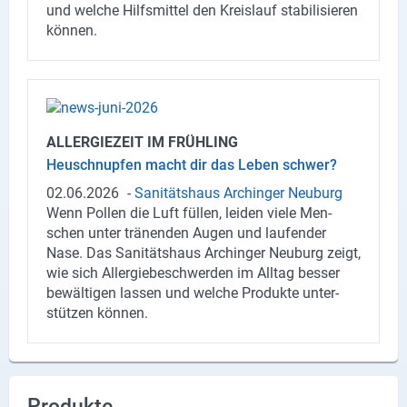
und wel­che Hilfs­mit­tel den Kreis­lauf sta­bi­li­sie­ren
kön­nen.
ALL­ER­GIE­ZEIT IM FRÜH­LING
Heu­schnup­fen macht dir das Leben schwer?
02.06.2026
-
Sa­ni­täts­haus Ar­chin­ger Neu­burg
Wenn Pol­len die Luft fül­len, lei­den viele Men­
schen unter trä­nen­den Augen und lau­fen­der
Nase. Das Sa­ni­täts­haus Ar­chin­ger Neu­burg zeigt,
wie sich All­er­gie­be­schwer­den im All­tag bes­ser
be­wäl­ti­gen las­sen und wel­che Pro­duk­te un­ter­
stüt­zen kön­nen.
Produkte