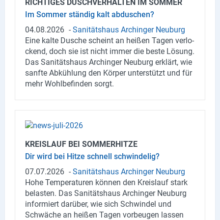
RICH­TI­GES DUSCH­VER­HAL­TEN IM SOM­MER
Im Som­mer stän­dig kalt ab­du­schen?
04.08.2026
-
Sa­ni­täts­haus Ar­chin­ger Neu­burg
Eine kalte Du­sche scheint an hei­ßen Tagen ver­lo­
ckend, doch sie ist nicht immer die beste Lö­sung.
Das Sa­ni­täts­haus Ar­chin­ger Neu­burg er­klärt, wie
sanf­te Ab­küh­lung den Kör­per un­ter­stützt und für
mehr Wohl­be­fin­den sorgt.
KREIS­LAUF BEI SOM­MER­HIT­ZE
Dir wird bei Hitze schnell schwin­de­lig?
07.07.2026
-
Sa­ni­täts­haus Ar­chin­ger Neu­burg
Hohe Tem­pe­ra­tu­ren kön­nen den Kreis­lauf stark
be­las­ten. Das Sa­ni­täts­haus Ar­chin­ger Neu­burg
in­for­miert dar­über, wie sich Schwin­del und
Schwä­che an hei­ßen Tagen vor­beu­gen las­sen