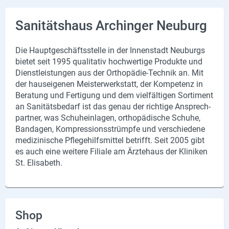
X
Sanitätshaus Archinger Neuburg
Instagram
Die Haupt­ge­schäfts­stel­le in der In­nen­stadt Neu­burgs
YouTube
bie­tet seit 1995 qua­li­ta­tiv hoch­wer­ti­ge Pro­duk­te und
Dienst­leis­tun­gen aus der Orthopädie-​Technik an. Mit
der haus­ei­ge­nen Meis­ter­werk­statt, der Kom­pe­tenz in
Be­ra­tung und Fer­ti­gung und dem viel­fäl­ti­gen Sor­ti­ment
an Sa­ni­täts­be­darf ist das genau der rich­ti­ge An­sprech­
part­ner, was Schu­hein­la­gen, or­tho­pä­di­sche Schu­he,
Ban­da­gen, Kom­pres­si­ons­strümp­fe und ver­schie­de­ne
me­di­zi­ni­sche Pfle­ge­hilfs­mit­tel be­trifft. Seit 2005 gibt
es auch eine wei­te­re Fi­lia­le am Ärz­te­haus der Kli­ni­ken
St. Eli­sa­beth.
Shop