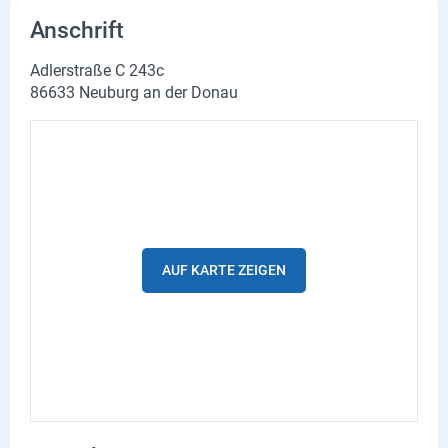
Lieferdienste
Anschrift
Premium
Adlerstraße C 243c
86633 Neuburg an der Donau
Neuburg App
Angebote
Aktuelles
Magazine
AUF KARTE ZEIGEN
Veranstaltungen
Service
Branchen
Marken