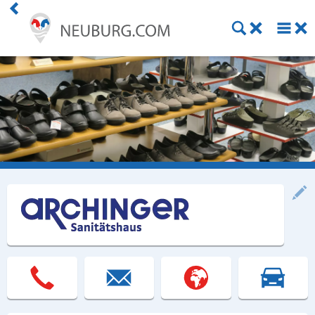
Einkaufen
Handwerk
Gastronomie
Dienstleistung
Gesundheit
Freizeit
Stellenanzeigen
Online Shops