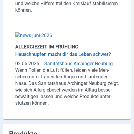
und wel­che Hilfs­mit­tel den Kreis­lauf sta­bi­li­sie­ren
kön­nen.
ALL­ER­GIE­ZEIT IM FRÜH­LING
Heu­schnup­fen macht dir das Leben schwer?
02.06.2026
-
Sa­ni­täts­haus Ar­chin­ger Neu­burg
Wenn Pol­len die Luft fül­len, lei­den viele Men­
schen unter trä­nen­den Augen und lau­fen­der
Nase. Das Sa­ni­täts­haus Ar­chin­ger Neu­burg zeigt,
wie sich All­er­gie­be­schwer­den im All­tag bes­ser
be­wäl­ti­gen las­sen und wel­che Pro­duk­te un­ter­
stüt­zen kön­nen.
Produkte