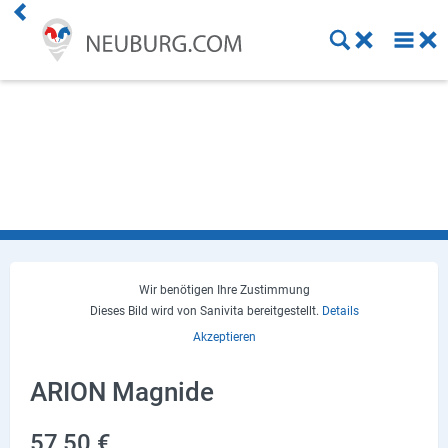
Einkaufen
Handwerk
Gastronomie
Dienstleistung
Gesundheit
Wir benötigen Ihre Zustimmung
Dieses Bild wird von Sanivita bereitgestellt.
Details
Freizeit
Akzeptieren
Stellenanzeigen
ARION Magnide
Online Shops
57,50 €