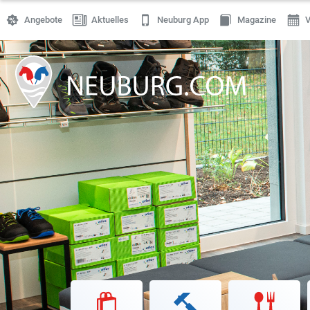
Angebote
Aktuelles
Neuburg App
Magazine
V
Einkaufen
Handwerk
Gastronomie
Dienstleistung
Gesundheit
Freizeit
Stellenanzeigen
Online Shops