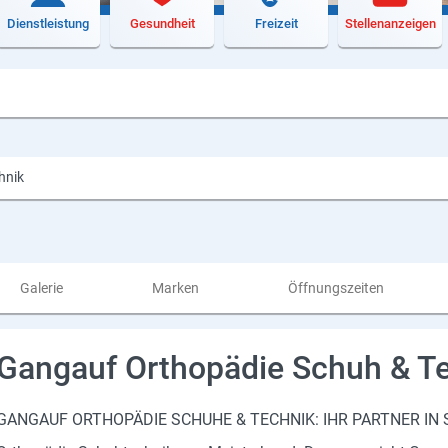
Dienstleistung
Gesundheit
Freizeit
Stellenanzeigen
hnik
Galerie
Marken
Öffnungszeiten
Gangauf Orthopädie Schuh & T
GANGAUF OR­THO­PÄ­DIE SCHU­HE & TECH­NIK: IHR PART­NER IN