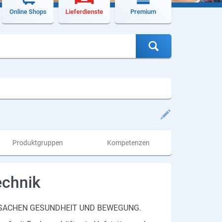
Online Shops
Lieferdienste
Premium
Produktgruppen
Kompetenzen
echnik
 SA­CHEN GE­SUND­HEIT UND BE­WE­GUNG.