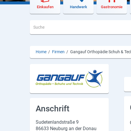
Lieferdienste
Einkaufen
Handwerk
Gastronomie
Premium
Neuburg App
Angebote
Home
/
Firmen
/
Gangauf Orthopädie Schuh & Tec
Aktuelles
Magazine
Veranstaltungen
Service
Anschrift
Branchen
Sudetenlandstraße 9
Marken
86633 Neuburg an der Donau