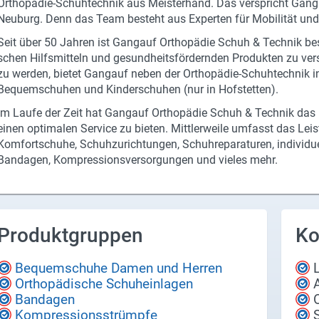
Orthopädie-​Schuhtechnik aus Meis­ter­hand. Das ver­spricht Gangau
Neu­burg. Denn das Team be­steht aus Ex­per­ten für Mo­bi­li­tät und e
Seit über 50 Jah­ren ist Gangauf Or­tho­pä­die Schuh & Tech­nik be­s
schen Hilfs­mit­teln und ge­sund­heits­för­dern­den Pro­duk­ten zu ver
zu wer­den, bie­tet Gangauf neben der Orthopädie-​Schuhtechnik in 
Be­quem­schu­hen und Kin­der­schu­hen (nur in Hof­s­tet­ten).
Im Laufe der Zeit hat Gangauf Or­tho­pä­die Schuh & Tech­nik das Le
einen op­ti­ma­len Ser­vice zu bie­ten. Mitt­ler­wei­le um­fasst das Lei
Kom­fort­schu­he, Schuh­zu­rich­tun­gen, Schuh­re­pa­ra­tu­ren, in­di­vi­du­e
Ban­da­gen, Kom­pres­si­ons­ver­sor­gun­gen und vie­les mehr.
Produktgruppen
Ko
Bequemschuhe Damen und Herren
Orthopädische Schuheinlagen
Bandagen
Kompressionsstrümpfe