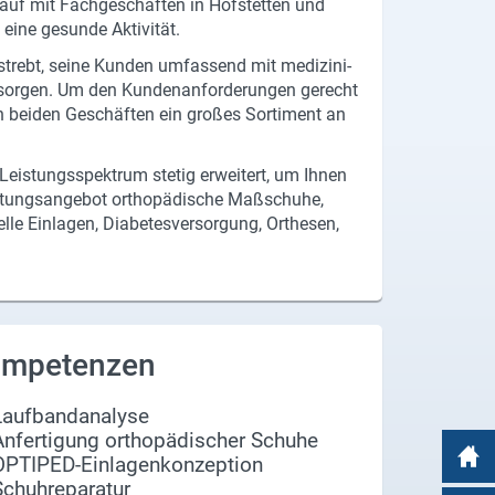
f mit Fach­ge­schäf­ten in Hof­s­tet­ten und
ine ge­sun­de Ak­ti­vi­tät.
trebt, seine Kun­den um­fas­send mit me­di­zi­ni­
­sor­gen. Um den Kun­den­an­for­de­run­gen ge­recht
bei­den Ge­schäf­ten ein gro­ßes Sor­ti­ment an
is­tungs­spek­trum ste­tig er­wei­tert, um Ihnen
s­tungs­an­ge­bot or­tho­pä­di­sche Maß­schu­he,
l­le Ein­la­gen, Dia­be­tes­ver­sor­gung, Or­the­sen,
mpetenzen
Laufbandanalyse
Anfertigung orthopädischer Schuhe
OPTIPED-Einlagenkonzeption
Schuhreparatur