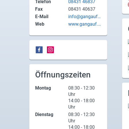
Telefon
08431 46837
X
Fax
08431 40637
E-Mail
info@gangauf.d
Instagram
e
Web
www.gangauf.d
e
YouTube
Öffnungszeiten
Montag
08:30 - 12:30
Uhr
14:00 - 18:00
Uhr
Dienstag
08:30 - 12:30
Uhr
14:00 - 18:00