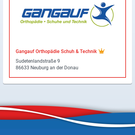
X
Instagram
YouTube
Gangauf Or­tho­pä­die Schuh & Tech­nik
Su­de­ten­land­stra­ße 9
86633 Neu­burg an der Donau