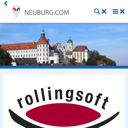
Einkaufen
Handwerk
Gastronomie
Dienstleistung
Gesundheit
Freizeit
Stellenanzeigen
Online Shops