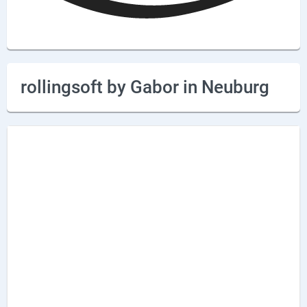
Lieferdienste
Premium
Neuburg App
rollingsoft by Gabor in Neuburg
Angebote
Aktuelles
Magazine
Veranstaltungen
Service
Branchen
Marken