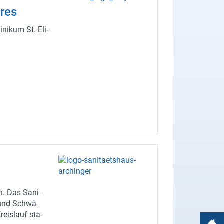
­res
ni­kum St. Eli­
n. Das Sa­ni­
l und Schwä­
eis­lauf sta­