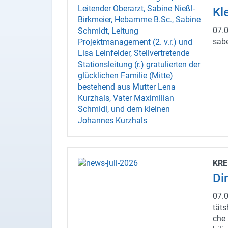
Kle
X
07.
Instagram
sa­b
YouTube
KRE
Dir
07.
täts
che 