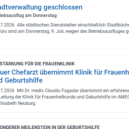
dt­ver­wal­tung ge­schlos­sen
riebs­aus­flug am Don­ners­tag
07.2026
Alle städ­ti­schen Dienst­stel­len ein­schließ­lich Stadt­bü­ch
bü­ro sind am Don­ners­tag, 9. Juli, wegen des Be­triebs­aus­flu­ges g
­STÄR­KUNG FÜR DIE FRAU­EN­KLI­NIK
er Chef­arzt über­nimmt Kli­nik für Frau­en­h
 Ge­burts­hil­fe
07.2026
Mit Dr. medic Clau­diu Fa­ga­dar über­nimmt ein er­fah­re­ner
Lei­tung der Kli­nik für Frau­en­heil­kun­de und Ge­burts­hil­fe im AME
Eli­sa­beth Neu­burg.
ON­DE­RER MEI­LEN­STEIN IN DER GE­BURTS­HIL­FE