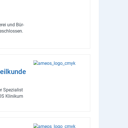
e­rei und Bür­
e­schlos­sen.
eil­kun­de
 Spe­zia­list
OS Kli­ni­kum