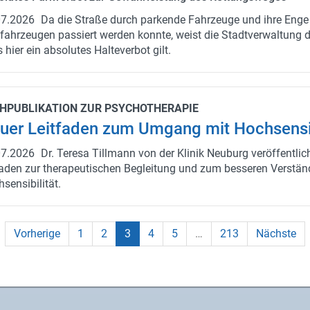
u­chen, die Buch­sta­ben ein­tra­gen, Kon­takt­da­ten aus­fül­len und
07.2026
Da die Stra­ße durch par­ken­de Fahr­zeu­ge und ihre Enge
spiel teil. Für zu­sätz­li­che Un­ter­hal­tung sor­gen zwei Tanz­auf­trit­te:
­fahr­zeu­gen pas­siert wer­den konn­te, weist die Stadt­ver­wal­tung d
1:00 Uhr zeigt die Som­mer­tanz­grup­pe Fame Step der Burg­fun­k
hier ein ab­so­lu­tes Hal­te­ver­bot gilt.
 Um 13:30 Uhr prä­sen­tiert die FunGroup des TSV Neu­burg ihr Pro
er­höh­ten Ver­kehrs­auf­kom­men am Ver­an­stal­tungs­tag ent­ge­gen­z
die Or­ga­ni­sa­to­ren alle Be­su­che­rin­nen und Be­su­cher, mög­lichst
dem Fahr­rad an­zu­rei­sen.
­PU­BLI­KA­TI­ON ZUR PSY­CHO­THE­RA­PIE
er Leit­fa­den zum Um­gang mit Hoch­sen­si­bi
07.2026
Dr. Te­re­sa Till­mann von der Kli­nik Neu­burg ver­öf­fent­li
­fa­den zur the­ra­peu­ti­schen Be­glei­tung und zum bes­se­ren Ver­stän
sen­si­bi­li­tät.
(current)
Vorherige
1
2
3
4
5
…
213
Nächste