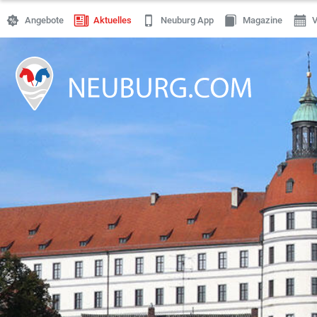
Angebote
Aktuelles
Neuburg App
Magazine
V
Einkaufen
Handwerk
Gastronomie
Dienstleistung
Gesundheit
Freizeit
Stellenanzeigen
Online Shops