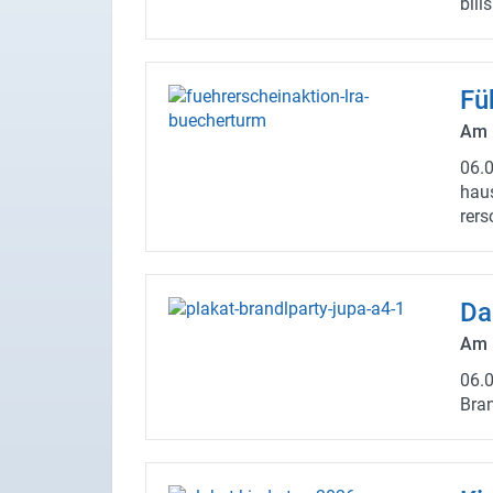
bi­li
Füh
Am 1
06.
hau­
rer­
Da
Am 1
06.
Bran