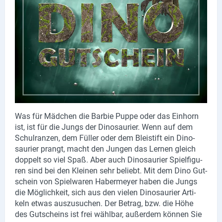
Lieferdienste
Premium
Neuburg App
Angebote
Aktuelles
Was für Mäd­chen die Bar­bie Puppe oder das Ein­horn
Magazine
ist, ist für die Jungs der Di­no­sau­ri­er. Wenn auf dem
Schul­ran­zen, dem Fül­ler oder dem Blei­stift ein Di­no­
Veranstaltungen
sau­ri­er prangt, macht den Jun­gen das Ler­nen gleich
dop­pelt so viel Spaß. Aber auch Di­no­sau­ri­er Spiel­fi­gu­
Service
ren sind bei den Klei­nen sehr be­liebt. Mit dem Dino Gut­
schein von Spiel­wa­ren Ha­ber­mey­er haben die Jungs
Branchen
die Mög­lich­keit, sich aus den vie­len Di­no­sau­ri­er Ar­ti­
keln etwas aus­zu­su­chen. Der Be­trag, bzw. die Höhe
Marken
des Gut­scheins ist frei wähl­bar, au­ßer­dem kön­nen Sie