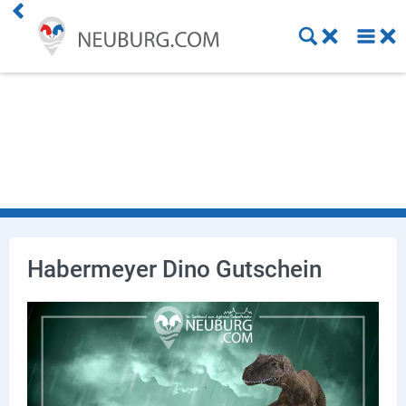
Einkaufen
Handwerk
Gastronomie
Dienstleistung
Gesundheit
Habermeyer Dino Gutschein
Freizeit
Stellenanzeigen
Online Shops