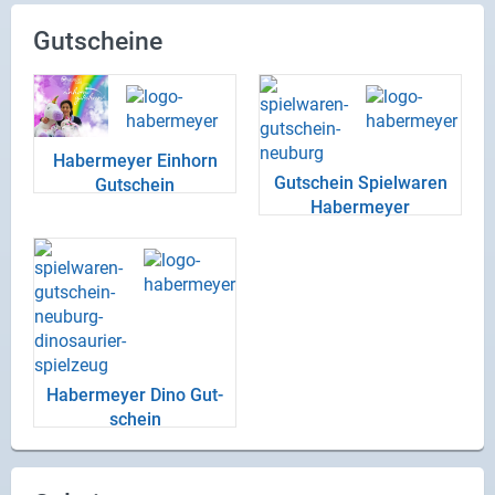
Gutscheine
Ha­ber­mey­er Ein­horn
Gut­schein Spiel­wa­ren
Gut­schein
Ha­ber­mey­er
Ha­ber­mey­er Dino Gut­
schein