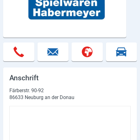
Lieferdienste
Premium
Neuburg App
Angebote
Aktuelles
Magazine
Anschrift
Veranstaltungen
Färberstr. 90-92
86633 Neuburg an der Donau
Service
Branchen
Marken