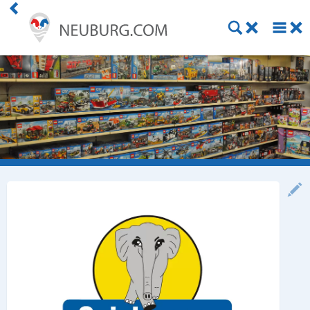
Einkaufen
Handwerk
Gastronomie
Dienstleistung
Gesundheit
Freizeit
Stellenanzeigen
Online Shops