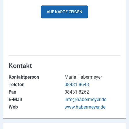
Produktgruppen
AUF KARTE ZEIGEN
Partner
Firmen
Kontaktseite
Newsletter
Kontakt
AGB
Kontaktperson
Maria Habermeyer
Impressum
Telefon
08431 8643
Fax
08431 8262
Datenschutz
E-Mail
info@habermeyer.de
Web
www.habermeyer.de
Social Media
Facebook