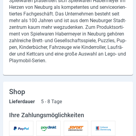
Spiel­wa­ren prä­sen­tiert sich Spiel­wa­ren Ha­ber­mey­er im
Her­zen von Neu­burg als kom­pe­ten­tes und ser­vice­ori­en­
tier­tes Fach­ge­schäft. Das Un­ter­neh­men be­steht seit
mehr als 100 Jah­ren und ist aus dem Neu­bur­ger Stadt­
zen­trum kaum mehr weg­zu­den­ken. Zum Pro­duktsor­ti­
ment von Spiel­wa­ren Ha­ber­mey­er in Neu­burg ge­hö­ren
zahl­rei­che Brett-​ und Ge­sell­schafts­spie­le, Puz­zles, Pup­
pen, Kin­der­bü­cher, Fahr­zeu­ge wie Kin­der­rol­ler, Lauf­rä­
der und Kett­cars und eine große Aus­wahl an Lego- und
Playmobil-​Serien.
Shop
Lieferdauer
5 - 8 Tage
Ihre Zahlungsmöglichkeiten