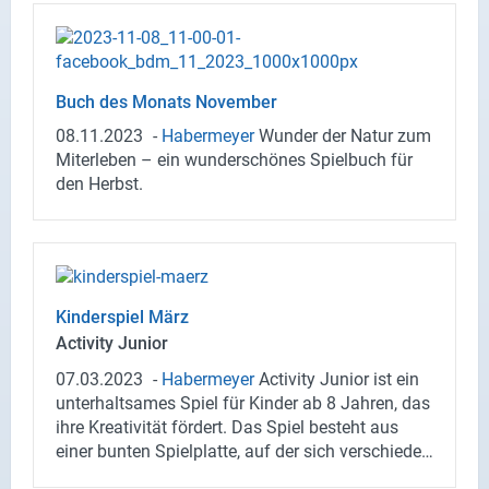
Buch des Mo­nats No­vem­ber
08.11.2023
-
Ha­ber­mey­er
Wun­der der Natur zum
Mit­er­le­ben – ein wun­der­schö­nes Spiel­buch für
den Herbst.
Kin­der­spiel März
Ac­ti­vi­ty Ju­ni­or
07.03.2023
-
Ha­ber­mey­er
Ac­ti­vi­ty Ju­ni­or ist ein
un­ter­halt­sa­mes Spiel für Kin­der ab 8 Jah­ren, das
ihre Krea­ti­vi­tät för­dert. Das Spiel be­steht aus
einer bun­ten Spiel­plat­te, auf der sich ver­schie­de­
ne Fel­der mit un­ter­schied­li­chen Ka­te­go­rien be­fin­