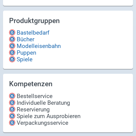
den, sowie aus Kar­ten mit Be­grif­fen, die von den
Kin­dern pan­to­mi­misch dar­ge­stellt, ge­malt oder
be­schrie­ben wer­den müs­sen. Ziel des Spiels ist
Produktgruppen
es, als ers­ter Spie­ler das Ziel­feld zu er­rei­chen.
Das Spiel kann mit 4 bis 12 Spie­lern ge­spielt wer­
Bastelbedarf
den und bie­tet stun­den­lan­gen Spiel­spaß für die
Bücher
ganze Fa­mi­lie.
Modelleisenbahn
Puppen
Spiele
Kompetenzen
Bestellservice
Individuelle Beratung
Reservierung
Spiele zum Ausprobieren
Verpackungsservice