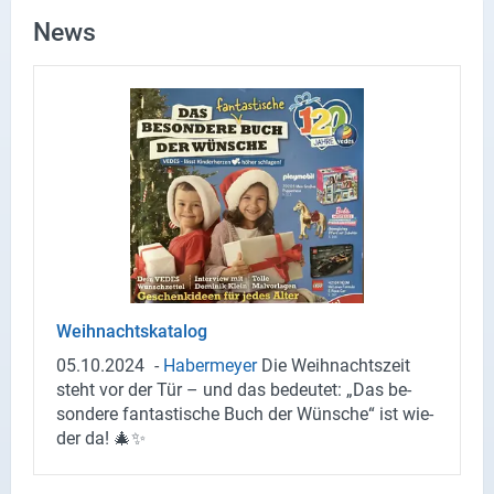
News
Weih­nachts­ka­ta­log
05.10.2024
-
Ha­ber­mey­er
Die Weih­nachts­zeit
steht vor der Tür – und das be­deu­tet: „Das be­
son­de­re fan­tas­ti­sche Buch der Wün­sche“ ist wie­
der da! 🎄✨