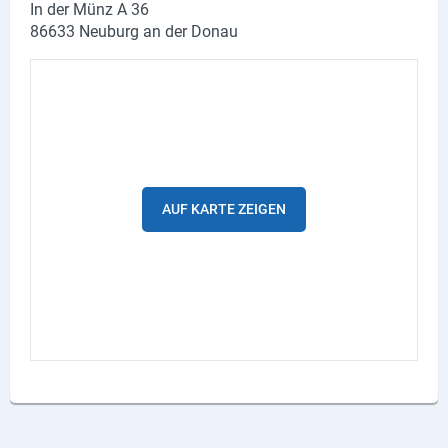
In der Münz A 36
Lieferdienste
86633 Neuburg an der Donau
Premium
Neuburg App
Angebote
Aktuelles
AUF KARTE ZEIGEN
Magazine
Veranstaltungen
Service
Branchen
Marken