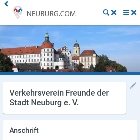
Einkaufen
Handwerk
Gastronomie
Dienstleistung
Gesundheit
Verkehrsverein Freunde der
Stadt Neuburg e. V.
Freizeit
Stellenanzeigen
Anschrift
Online Shops