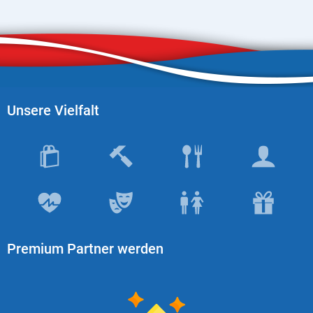
Produktgruppen
Partner
Firmen
Kontaktseite
Unsere Vielfalt
Newsletter
AGB
Impressum
Datenschutz
Premium Partner werden
Social Media
Facebook