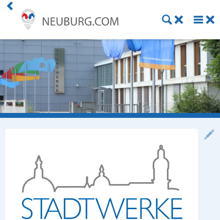
Einkaufen
Handwerk
Gastronomie
Dienstleistung
Gesundheit
Freizeit
Stellenanzeigen
Online Shops