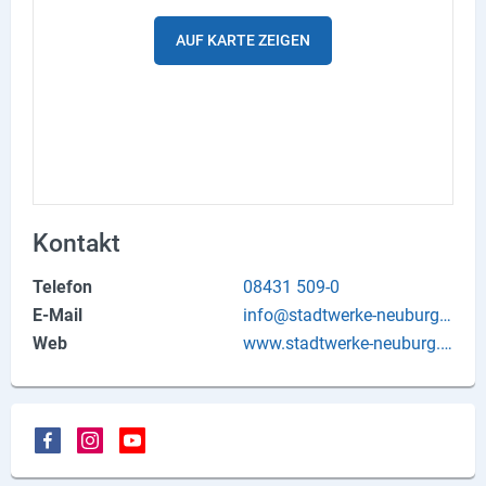
Produktgruppen
AUF KARTE ZEIGEN
Partner
Firmen
Kontaktseite
Newsletter
Kontakt
AGB
Telefon
08431 509-0
Impressum
E-Mail
info@stadtwerke-neuburg.d
e
Web
www.stadtwerke-neuburg.d
Datenschutz
e
Social Media
Facebook