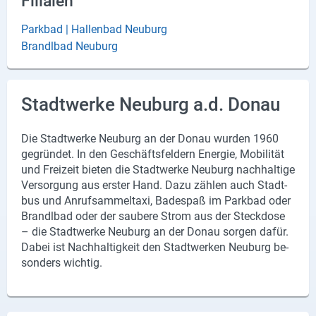
Filialen
Parkbad | Hallenbad Neuburg
Brandlbad Neuburg
Stadtwerke Neuburg a.d. Donau
Die Stadt­wer­ke Neu­burg an der Donau wur­den 1960
ge­grün­det. In den Ge­schäfts­fel­dern En­er­gie, Mo­bi­li­tät
und Frei­zeit bie­ten die Stadt­wer­ke Neu­burg nach­hal­ti­ge
Ver­sor­gung aus ers­ter Hand. Dazu zäh­len auch Stadt­
bus und An­ruf­sam­mel­ta­xi, Ba­de­spaß im Park­bad oder
Brandlbad oder der sau­be­re Strom aus der Steck­do­se
– die Stadt­wer­ke Neu­burg an der Donau sor­gen dafür.
Dabei ist Nach­hal­tig­keit den Stadt­wer­ken Neu­burg be­
son­ders wich­tig.