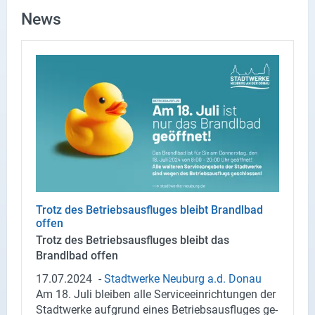
News
Trotz des Be­triebs­aus­flu­ges bleibt Brandlbad
offen
Trotz des Be­triebs­aus­flu­ges bleibt das
Brandlbad offen
17.07.2024
-
Stadt­wer­ke Neu­burg a.d. Donau
Am 18. Juli blei­ben alle Ser­vice­ein­rich­tun­gen der
Stadt­wer­ke auf­grund eines Be­triebs­aus­flu­ges ge­