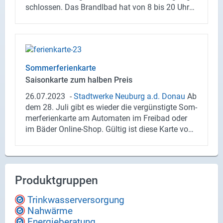
schlos­sen. Das Brandlbad hat von 8 bis 20 Uhr
für Euch ge­öff­net! Wir dan­ken für Euer Ver­ständ­
nis und sind ab dem 19. Juli wie­der für Euch da.
Euer Team der Stadt­wer­ke
Som­mer­fe­ri­en­kar­te
Sai­son­kar­te zum hal­ben Preis
26.07.2023
-
Stadt­wer­ke Neu­burg a.d. Donau
Ab
dem 28. Juli gibt es wie­der die ver­güns­tig­te Som­
mer­fe­ri­en­kar­te am Au­to­ma­ten im Frei­bad oder
im Bäder Online-​Shop. Gül­tig ist diese Karte vom
28. Juli bis zum 11. Sep­tem­ber 2023. Für Er­
wach­se­ne kos­tet die Sai­son­kar­te nur noch 50,00
Euro und für Er­mä­ßig­te nur noch 25,00 Euro.
Produktgruppen
Trinkwasserversorgung
Nahwärme
Energieberatung