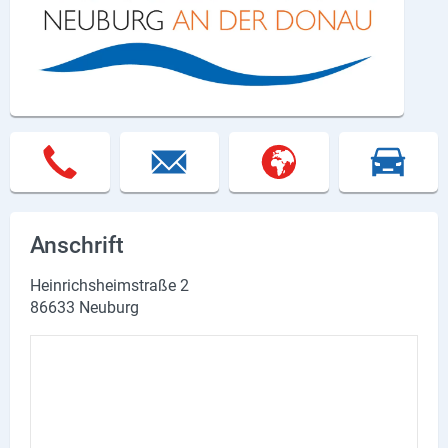
Lieferdienste
Premium
Neuburg App
Angebote
Aktuelles
Magazine
Anschrift
Veranstaltungen
Heinrichsheimstraße 2
86633 Neuburg
Service
Branchen
Marken