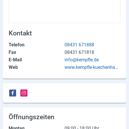
Produktgruppen
Partner
Firmen
Kontakt
Kontaktseite
Telefon
08431 671888
Fax
08431 671818
Newsletter
E-Mail
info@kempfle.de
Web
www.kempfle-kuechenhau
AGB
s.de
Impressum
Datenschutz
Social Media
Öffnungszeiten
Facebook
Montag
09:00 - 18:00 Uhr