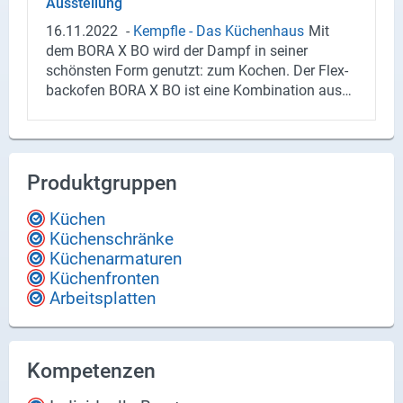
Aus­stel­lung
16.11.2022
-
Kempf­le - Das Kü­chen­haus
Mit
dem BORA X BO wird der Dampf in sei­ner
schöns­ten Form ge­nutzt: zum Ko­chen. Der Flex­
back­ofen BORA X BO ist eine Kom­bi­na­ti­on aus
Dunst­ab­zug, Dampf­ga­rer und Back­ofen mit in­te­
grier­ten Rei­ni­gungs­funk­tio­nen in einem Gerät.
Produktgruppen
Küchen
Küchenschränke
Küchenarmaturen
Küchenfronten
Arbeitsplatten
Kompetenzen