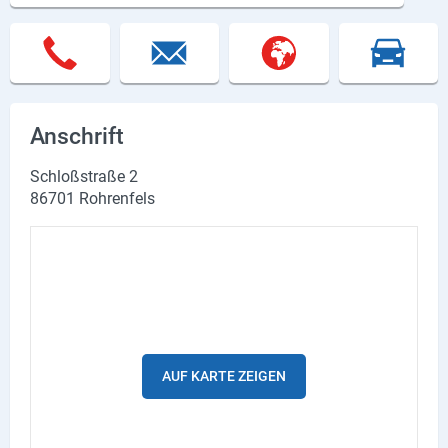
Lieferdienste
Premium
Neuburg App
Anschrift
Angebote
Schloßstraße 2
Aktuelles
86701 Rohrenfels
Magazine
Veranstaltungen
Service
Branchen
AUF KARTE ZEIGEN
Marken