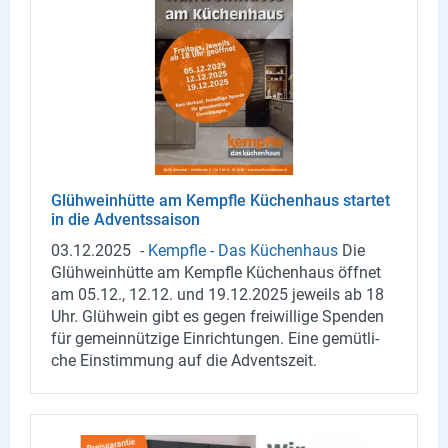
Glüh­wein­hüt­te am Kempf­le Kü­chen­haus star­tet
in die Ad­vents­sai­son
03.12.2025
-
Kempf­le - Das Kü­chen­haus
Die
Glüh­wein­hüt­te am Kempf­le Kü­chen­haus öff­net
am 05.12., 12.12. und 19.12.2025 je­weils ab 18
Uhr. Glüh­wein gibt es gegen frei­wil­li­ge Spen­den
für ge­mein­nüt­zi­ge Ein­rich­tun­gen. Eine ge­müt­li­
che Ein­stim­mung auf die Ad­vents­zeit.