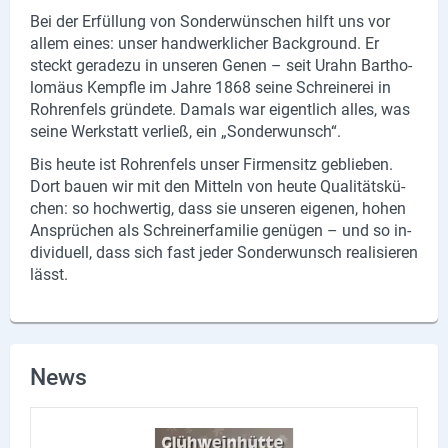
Bei der Er­fül­lung von Son­der­wün­schen hilft uns vor
allem eines: unser hand­werk­li­cher Back­ground. Er
steckt ge­ra­de­zu in un­se­ren Genen – seit Urahn Bar­tho­
lo­mä­us Kempf­le im Jahre 1868 seine Schrei­ne­rei in
Roh­ren­fels grün­de­te. Da­mals war ei­gent­lich alles, was
seine Werk­statt ver­ließ, ein „Son­der­wunsch“.
Bis heute ist Roh­ren­fels unser Fir­men­sitz ge­blie­ben.
Dort bauen wir mit den Mit­teln von heute Qua­li­täts­kü­
chen: so hoch­wer­tig, dass sie un­se­ren ei­ge­nen, hohen
An­sprü­chen als Schrein­er­fa­mi­lie ge­nü­gen – und so in­
di­vi­du­ell, dass sich fast jeder Son­der­wunsch rea­li­sie­ren
lässt.
News