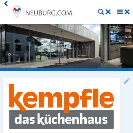
Einkaufen
Handwerk
Gastronomie
Dienstleistung
Gesundheit
Freizeit
Stellenanzeigen
Online Shops