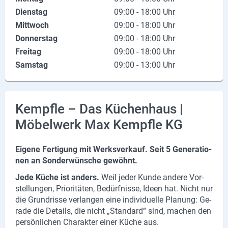
Dienstag
09:00 - 18:00 Uhr
X
Mittwoch
09:00 - 18:00 Uhr
Instagram
Donnerstag
09:00 - 18:00 Uhr
Freitag
09:00 - 18:00 Uhr
YouTube
Samstag
09:00 - 13:00 Uhr
Kempfle – Das Küchenhaus |
Möbelwerk Max Kempfle KG
Ei­ge­ne Fer­ti­gung mit Werks­ver­kauf. Seit 5 Ge­nera­tio­
nen an Son­der­wün­sche ge­wöhnt.
Jede Küche ist an­ders.
Weil jeder Kunde an­de­re Vor­
stel­lun­gen, Prio­ri­tä­ten, Be­dürf­nis­se, Ideen hat. Nicht nur
die Grund­ris­se ver­lan­gen eine in­di­vi­du­el­le Pla­nung: Ge­
ra­de die De­tails, die nicht „Stan­dard“ sind, ma­chen den
per­sön­li­chen Cha­rak­ter einer Küche aus.