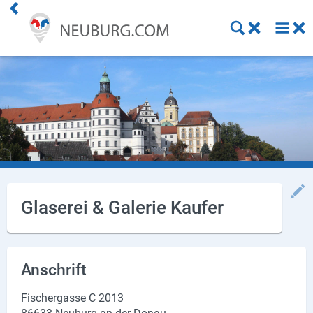
Einkaufen
Handwerk
Gastronomie
Dienstleistung
Gesundheit
Glaserei & Galerie Kaufer
Freizeit
Stellenanzeigen
Anschrift
Online Shops
Fischergasse C 2013