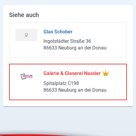
Produktgruppen
Siehe auch
Partner
Glas Scho­ber
Firmen
In­gol­städ­ter Stra­ße 36
Kontaktseite
86633 Neu­burg an der Donau
Newsletter
AGB
Ga­le­rie & Gla­se­rei Nass­ler
Spi­tal­platz C198
Impressum
86633 Neu­burg an der Donau
Datenschutz
Social Media
Facebook