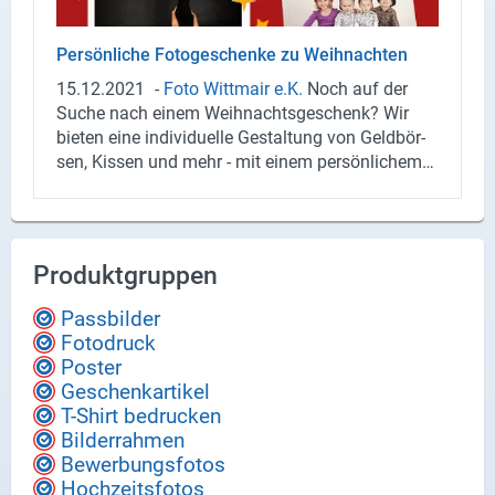
Per­sön­li­che Fo­to­ge­schen­ke zu Weih­nach­ten
15.12.2021
-
Foto Witt­mair e.K.
Noch auf der
Suche nach einem Weih­nachts­ge­schenk? Wir
bie­ten eine in­di­vi­du­el­le Ge­stal­tung von Geld­bör­
sen, Kis­sen und mehr - mit einem per­sön­li­chem
Foto von Ihnen. Auch für pro­fes­sio­nell ge­schos­
se­ne Bil­der kom­men Sie gerne zu uns.
JETZT BE­STEL­LEN
Produktgruppen
Passbilder
Fotodruck
Poster
Geschenkartikel
T-Shirt bedrucken
Bilderrahmen
Bewerbungsfotos
Hochzeitsfotos