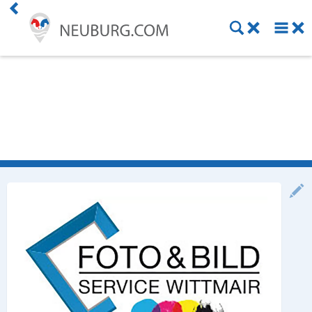
Einkaufen
Handwerk
Gastronomie
Dienstleistung
Gesundheit
Freizeit
Stellenanzeigen
Online Shops