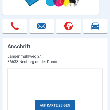
Lieferdienste
Premium
Neuburg App
Angebote
Anschrift
Aktuelles
Längenmühlweg 24
Magazine
86633 Neuburg an der Donau
Veranstaltungen
Service
Branchen
Marken
AUF KARTE ZEIGEN