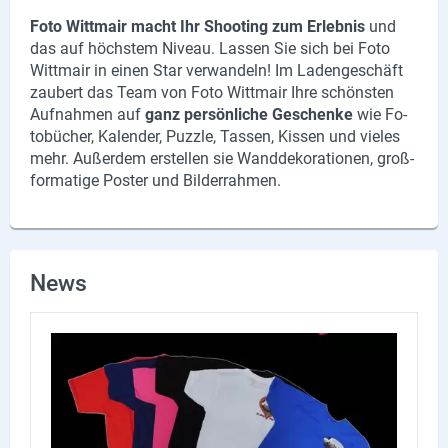
Foto Witt­mair macht Ihr Shoo­ting zum Er­leb­nis
und
das auf höchs­tem Ni­veau. Las­sen Sie sich bei Foto
Witt­mair in einen Star ver­wan­deln! Im La­den­ge­schäft
zau­bert das Team von Foto Witt­mair Ihre schöns­ten
Auf­nah­men auf
ganz per­sön­li­che Ge­schen­ke
wie Fo­
to­bü­cher, Ka­len­der, Puz­zle, Tas­sen, Kis­sen und vie­les
mehr. Au­ßer­dem er­stel­len sie Wand­de­ko­ra­tio­nen, groß­
for­ma­ti­ge Pos­ter und Bil­der­rah­men.
News