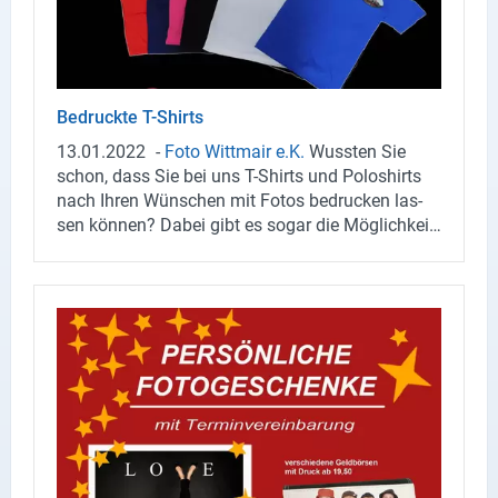
Be­druck­te T-​Shirts
13.01.2022
-
Foto Witt­mair e.K.
Wuss­ten Sie
schon, dass Sie bei uns T-​Shirts und Po­lo­shirts
nach Ihren Wün­schen mit Fotos be­dru­cken las­
sen kön­nen? Dabei gibt es sogar die Mög­lich­keit
weiße Schrift auf schwar­ze T-​Shirts dru­cken zu
las­sen - das klapp­te mit bis­her üb­li­chen Ver­fah­
ren nicht und ist eine Neue­rung im Textil-​
Siebdruck.