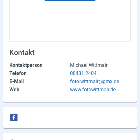
Produktgruppen
Partner
Firmen
Kontaktseite
Kontakt
Newsletter
Kontaktperson
Michael Wittmair
Telefon
08431 2404
AGB
E-Mail
foto-wittmair@gmx.de
Impressum
Web
www.fotowittmair.de
Datenschutz
Social Media
Facebook