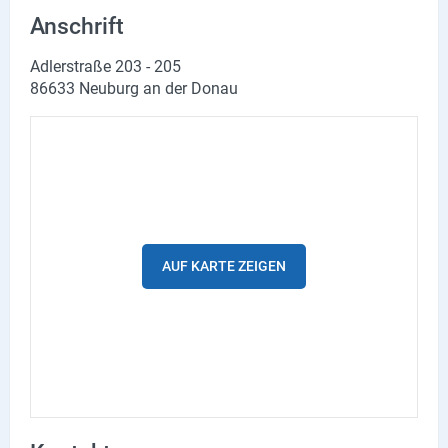
Lieferdienste
Anschrift
Premium
Adlerstraße 203 - 205
86633 Neuburg an der Donau
Neuburg App
Angebote
Aktuelles
Magazine
AUF KARTE ZEIGEN
Veranstaltungen
Service
Branchen
Marken