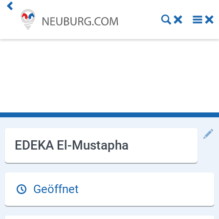
Einkaufen
Handwerk
Gastronomie
Dienstleistung
Gesundheit
EDEKA El-Mustapha
Freizeit
Stellenanzeigen
Geöffnet
Online Shops