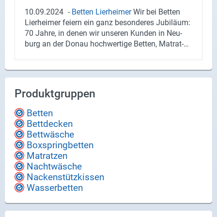
10.09.2024
-
Bet­ten Lier­hei­mer
Wir bei Bet­ten
Lier­hei­mer fei­ern ein ganz be­son­de­res Ju­bi­lä­um:
70 Jahre, in denen wir un­se­ren Kun­den in Neu­
burg an der Donau hoch­wer­ti­ge Bet­ten, Ma­trat­
zen und Schlaf­zu­be­hör bie­ten durf­ten. Seit sie­
ben Jahr­zehn­ten sind wir Ihr zu­ver­läs­si­ger Part­
ner, wenn es um er­hol­sa­men Schlaf geht, und wir
bli­cken stolz auf diese er­folg­rei­che Zeit zu­rück.
Produktgruppen
Unter der Lei­tung von Herrn Kor­detz­ky hat sich
Bet­ten Lier­hei­mer ste­tig wei­ter­ent­wi­ckelt und
Betten
bleibt auch heute der füh­ren­de An­bie­ter von Mar­
Bettdecken
ken­bet­ten und Ma­trat­zen in der Re­gi­on. Wir bie­
Bettwäsche
ten nicht nur eine brei­te Aus­wahl an Ma­trat­zen,
Boxspringbetten
Bett­ge­stel­len und Bett- und Nacht­wä­sche, son­
Matratzen
dern auch alles an Zu­be­hör – von Kis­sen über
Nachtwäsche
Bett­de­cken bis hin zu Na­cken­kis­sen. In un­se­rem
Nackenstützkissen
Ge­schäft fin­den Sie zudem kom­plet­te Schlaf­zim­
Wasserbetten
mer­aus­stat­tun­gen, die auf Ihre in­di­vi­du­el­len Be­
dürf­nis­se ab­ge­stimmt sind. Neben der Viel­falt
un­se­res Sor­ti­ments liegt uns vor allem die in­di­vi­