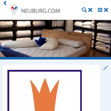
Einkaufen
Handwerk
Gastronomie
Dienstleistung
Gesundheit
Freizeit
Stellenanzeigen
Online Shops