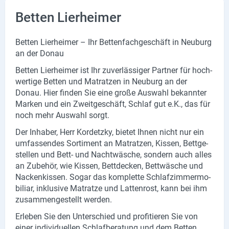
Betten Lierheimer
Bet­ten Lier­hei­mer – Ihr Bet­ten­fach­ge­schäft in Neu­burg
an der Donau
Bet­ten Lier­hei­mer ist Ihr zu­ver­läs­si­ger Part­ner für hoch­
wer­ti­ge Bet­ten und Ma­trat­zen in Neu­burg an der
Donau. Hier fin­den Sie eine große Aus­wahl be­kann­ter
Mar­ken und ein Zweit­ge­schäft, Schlaf gut e.K., das für
noch mehr Aus­wahl sorgt.
Der In­ha­ber, Herr Kor­detz­ky, bie­tet Ihnen nicht nur ein
um­fas­sen­des Sor­ti­ment an Ma­trat­zen, Kis­sen, Bett­ge­
stel­len und Bett- und Nacht­wä­sche, son­dern auch alles
an Zu­be­hör, wie Kis­sen, Bett­de­cken, Bett­wä­sche und
Na­cken­kis­sen. Sogar das kom­plet­te Schlaf­zim­mer­mo­
bi­li­ar, in­klu­si­ve Ma­trat­ze und Lat­ten­rost, kann bei ihm
zu­sam­men­ge­stellt wer­den.
Er­le­ben Sie den Un­ter­schied und pro­fi­tie­ren Sie von
einer in­di­vi­du­el­len Schlaf­be­ra­tung und dem Bet­ten