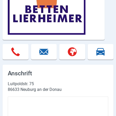
Lieferdienste
Premium
Neuburg App
Angebote
Aktuelles
Magazine
Anschrift
Veranstaltungen
Luitpoldstr. 75
Service
86633 Neuburg an der Donau
Branchen
Marken