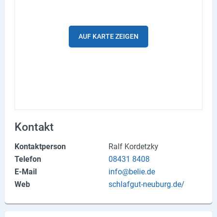
Produktgruppen
Partner
AUF KARTE ZEIGEN
Firmen
Kontaktseite
Newsletter
AGB
Kontakt
Impressum
Kontaktperson
Ralf Kordetzky
Datenschutz
Telefon
08431 8408
E-Mail
info@belie.de
Web
schlafgut-neuburg.de/
Social Media
Facebook