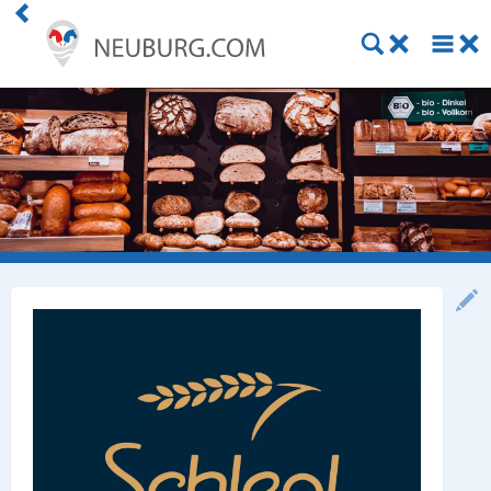
Einkaufen
Handwerk
Gastronomie
Dienstleistung
Gesundheit
Freizeit
Stellenanzeigen
Online Shops