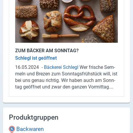
ZUM BÄ­CKER AM SONN­TAG?
Schlegl ist ge­öff­net
16.05.2024
-
Bä­cke­rei Schlegl
Wer fri­sche Sem­
meln und Bre­zen zum Sonn­tags­früh­stück will, ist
bei uns genau rich­tig. Wir haben auch am Sonn­
tag ge­öff­net und zwar den gan­zen Vor­mit­tag.
Das heißt von 7 Uhr bis 12 Uhr. Bei uns gibt es
auch noch:
Back­wa­ren
Kaf­fee
Ku­chen
Snacks
Tor­ten
Und es kann auch di­rekt in un­se­ren Räu­
men ge­früh­stückt wer­den. Dann wird das Sonn­
Produktgruppen
tags­früh­stück noch ent­spann­ter.
Backwaren