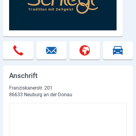
Lieferdienste
Premium
Neuburg App
Angebote
Aktuelles
Magazine
Anschrift
Veranstaltungen
Franziskanerstr. 201
86633 Neuburg an der Donau
Service
Branchen
Marken