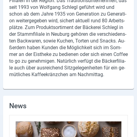
Fi­lia­len in der Re­gi­on. Das Tra­di­ti­ons­un­ter­neh­men, das
seit 1993 von Wolf­gang Schlegl ge­führt wird und
schon ab dem Jahre 1935 von Ge­nera­ti­on zu Ge­nera­ti­
on wei­ter­ge­ge­ben wird, si­chert ak­tu­ell rund 80 Ar­beits­
plät­ze. Zum Pro­duktsor­ti­ment der Bä­cke­rei Schlegl in
der Stamm­fi­lia­le in Neu­burg ge­hö­ren die ver­schie­dens­
ten Back­wa­ren, sowie Ku­chen, Tor­ten und Snacks. Au­
ßer­dem haben Kun­den die Mög­lich­keit sich im Som­
mer an der Eis­the­ke zu be­die­nen oder sich einen Cof­fee
to go zu ge­neh­mi­gen. Na­tür­lich ver­fügt die Bä­cker­fi­lia­
le auch über aus­rei­chend Sitz­ge­le­gen­hei­ten für ein ge­
müt­li­ches Kaf­fee­kränz­chen am Nach­mit­tag.
News