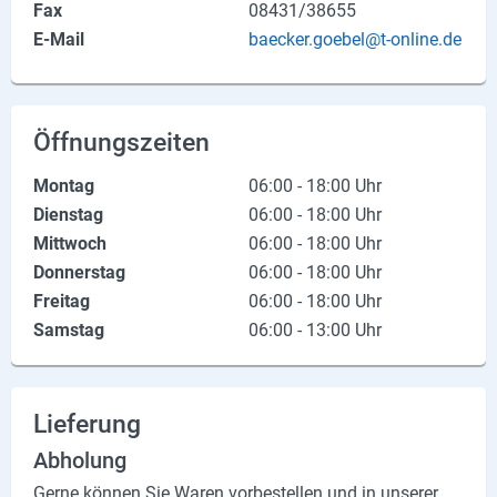
Fax
08431/38655
Produktgruppen
E-Mail
baecker.goebel@t-online.de
Partner
Firmen
Öffnungszeiten
Kontaktseite
Montag
06:00 - 18:00 Uhr
Dienstag
06:00 - 18:00 Uhr
Newsletter
Mittwoch
06:00 - 18:00 Uhr
AGB
Donnerstag
06:00 - 18:00 Uhr
Freitag
06:00 - 18:00 Uhr
Impressum
Samstag
06:00 - 13:00 Uhr
Datenschutz
Lieferung
Social Media
Abholung
Facebook
Gerne können Sie Waren vorbestellen und in unserer