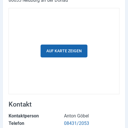
86633 Neuburg an der Donau
Lieferdienste
Premium
Neuburg App
Angebote
AUF KARTE ZEIGEN
Aktuelles
Magazine
Veranstaltungen
Service
Kontakt
Branchen
Kontaktperson
Anton Göbel
Marken
Telefon
08431/2053