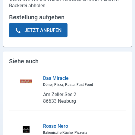
Bäckerei abholen.
X
Bestellung aufgeben
Instagram
JETZT ANRUFEN
YouTube
Siehe auch
Das Mi­ra­cle
Döner, Pizza, Pasta, Fast Food
Am Zel­ler See 2
86633 Neu­burg
Rosso Nero
Ita­lie­ni­sche Küche, Piz­ze­ria