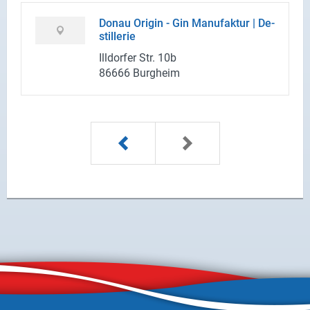
Donau Ori­gin - Gin Ma­nu­fak­tur | De­
stil­le­rie
Ill­dor­fer Str. 10b
86666 Burg­heim