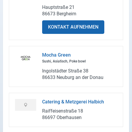
Haupt­stra­ße 21
86673 Berg­heim
KON­TAKT AUF­NEH­MEN
Mocha Green
Sushi, Asia­tisch, Poke bowl
In­gol­städ­ter Stra­ße 38
86633 Neu­burg an der Donau
Ca­te­ring & Metz­ge­rei Hal­bich
Raiff­ei­sen­stra­ße 18
86697 Ober­hau­sen