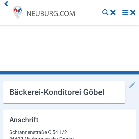
Einkaufen
Handwerk
Gastronomie
Dienstleistung
Gesundheit
Bäckerei-Konditorei Göbel
Freizeit
Stellenanzeigen
Anschrift
Online Shops
Schrannenstraße C 54 1/2