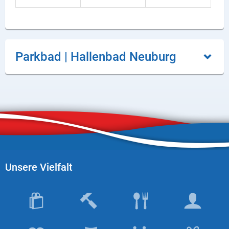
Produktgruppen
Partner
Firmen
Parkbad | Hallenbad Neuburg
Kontaktseite
Newsletter
AGB
Impressum
Datenschutz
Unsere Vielfalt
Social Media
Facebook