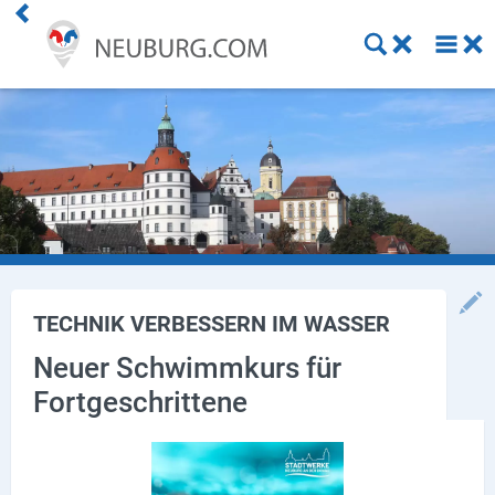
Einkaufen
Handwerk
Gastronomie
Dienstleistung
Gesundheit
TECHNIK VERBESSERN IM WASSER
Freizeit
Neuer Schwimmkurs für
Fortgeschrittene
Stellenanzeigen
Online Shops