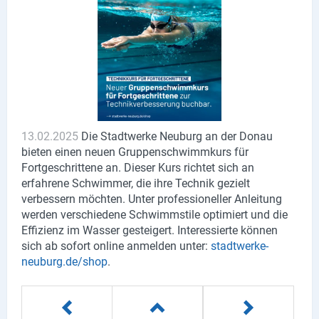
Lieferdienste
Premium
Neuburg App
Angebote
13.02.2025
Die Stadtwerke Neuburg an der Donau
Aktuelles
bieten einen neuen Gruppenschwimmkurs für
Fortgeschrittene an. Dieser Kurs richtet sich an
Magazine
erfahrene Schwimmer, die ihre Technik gezielt
verbessern möchten. Unter professioneller Anleitung
Veranstaltungen
werden verschiedene Schwimmstile optimiert und die
Effizienz im Wasser gesteigert. Interessierte können
Service
sich ab sofort online anmelden unter:
stadtwerke-
neuburg.de/shop
.
Branchen
Marken