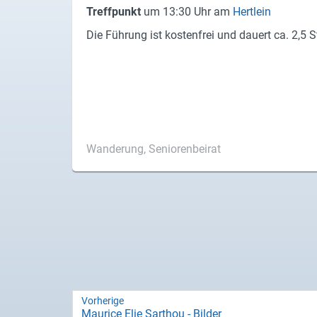
Produktgruppen
Treff­punkt
um 13:30 Uhr am
Hertlein
Die Füh­rung ist kos­ten­frei und dau­ert ca. 2,5 
Partner
Firmen
Kontaktseite
Newsletter
Wanderung, Seniorenbeirat
AGB
Impressum
Datenschutz
Social Media
Vorherige
Facebook
Mau­rice Elie Sart­hou - Bil­der