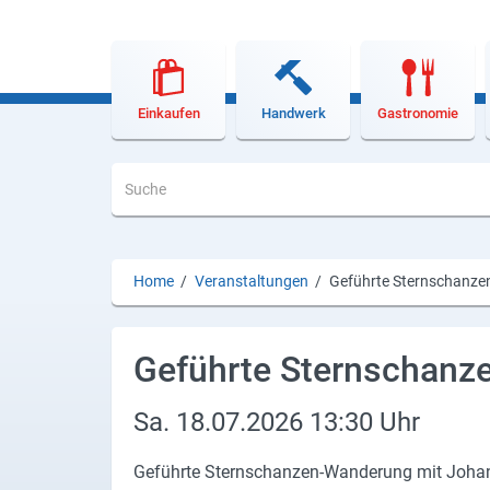
Lieferdienste
Premium
Neuburg App
Einkaufen
Handwerk
Gastronomie
Angebote
Aktuelles
Magazine
Home
/
Veranstaltungen
/
Geführte Sternschanz
Veranstaltungen
Service
Geführte Sternschanz
Branchen
Sa.
18.07.2026
13:30 Uhr
Marken
Ge­führ­te Sternschanzen-​Wanderung mit Jo­hann