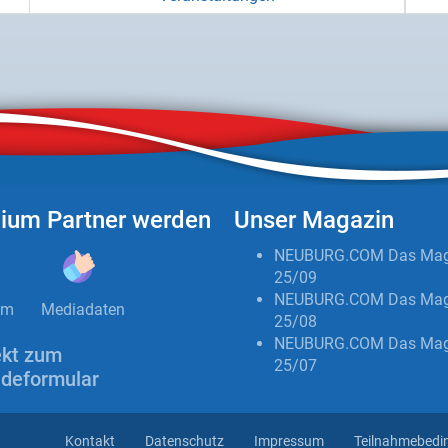
ium Partner werden
Unser Magazin
NEUBURG.COM Das Mag
25/09
NEUBURG.COM Das Mag
um
Mediadaten
25/08
NEUBURG.COM Das Mag
ekt zum
25/07
deformular
Kontakt
Datenschutz
Impressum
Teilnahmebedi