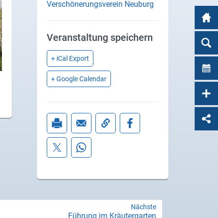
Verschönerungsverein Neuburg
Veranstaltung speichern
+ iCal Export
+ Google Calendar
Nächste
Füh­rung im Kräu­ter­gar­ten