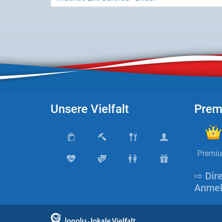
X
Instagram
YouTube
Unsere Vielfalt
Prem
Premi
⇨ Dir
Anmel