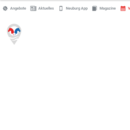
Angebote
Aktuelles
Neuburg App
Magazine
V
Einkaufen
Handwerk
Gastronomie
Dienstleistung
Gesundheit
Freizeit
Stellenanzeigen
Online Shops