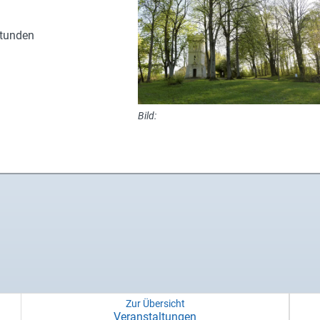
Stun­den
Bild:
Zur Übersicht
Ver­an­stal­tun­gen