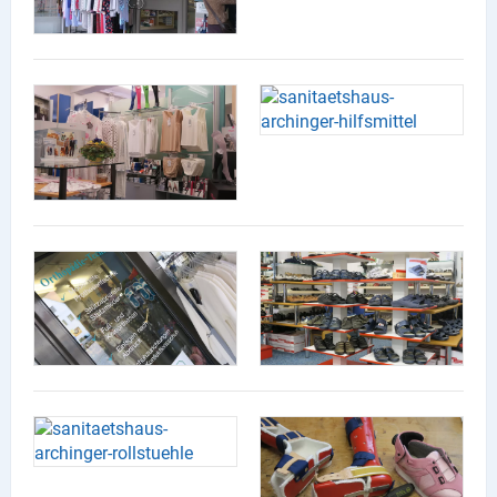
Lieferdienste
Premium
Neuburg App
Angebote
Aktuelles
Magazine
Veranstaltungen
Service
Branchen
Marken