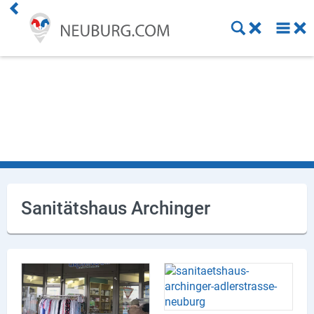
Einkaufen
Handwerk
Gastronomie
Dienstleistung
Gesundheit
Sanitätshaus Archinger
Freizeit
Stellenanzeigen
Online Shops