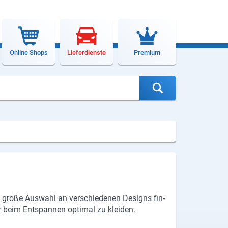
Online Shops
Lieferdienste
Premium
ine große Aus­wahl an ver­schie­de­nen De­signs fin­
 beim Ent­span­nen op­ti­mal zu klei­den.