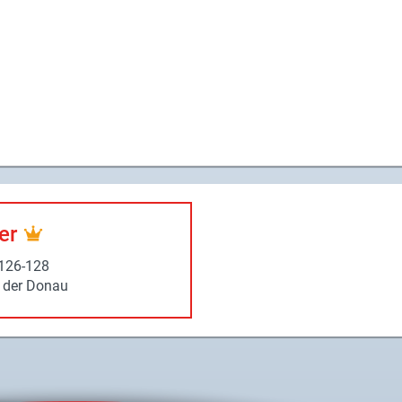
ner
126-​128
 der Donau