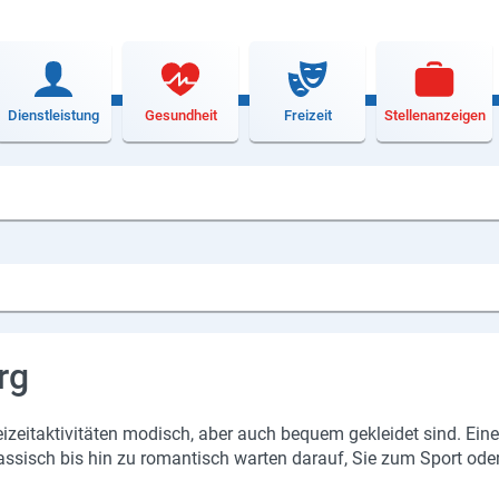
Dienstleistung
Gesundheit
Freizeit
Stellenanzeigen
rg
i­zeit­ak­ti­vi­tä­ten mo­disch, aber auch be­quem ge­klei­det sind. E
las­sisch bis hin zu ro­man­tisch war­ten dar­auf, Sie zum Sport oder