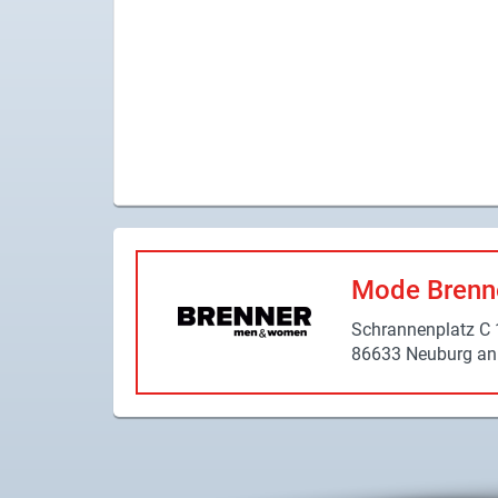
X
Instagram
YouTube
Mode Bren­
Schran­nen­platz C 
86633 Neu­burg an