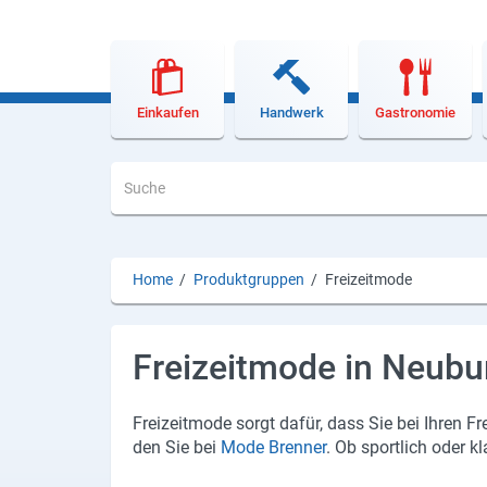
Lieferdienste
Premium
Neuburg App
Einkaufen
Handwerk
Gastronomie
Angebote
Aktuelles
Magazine
Home
/
Produktgruppen
/
Freizeitmode
Veranstaltungen
Service
Freizeitmode in Neubu
Branchen
Frei­zeit­mo­de sorgt dafür, dass Sie bei Ihren Fre
den Sie bei
Mode Bren­ner
. Ob sport­lich oder k
Marken