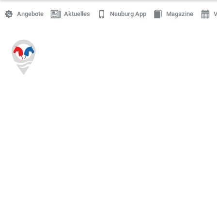
Angebote
Aktuelles
Neuburg App
Magazine
V
Einkaufen
Handwerk
Gastronomie
Dienstleistung
Gesundheit
Freizeit
Stellenanzeigen
Online Shops