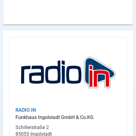
Produktgruppen
Partner
Firmen
Kontaktseite
Newsletter
AGB
Impressum
Datenschutz
RADIO IN
Funk­haus In­gol­stadt GmbH & Co.KG
Social Media
Schil­ler­stra­ße 2
Facebook
85055 In­gol­stadt