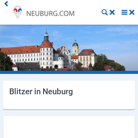
Einkaufen
Handwerk
Gastronomie
Dienstleistung
Gesundheit
Blitzer in Neuburg
Freizeit
Stellenanzeigen
Online Shops