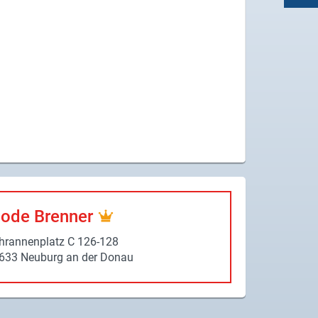
ode Bren­ner
hran­nen­platz C 126-​128
633 Neu­burg an der Donau