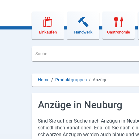
Lieferdienste
Premium
Neuburg App
Einkaufen
Handwerk
Gastronomie
Angebote
Aktuelles
Magazine
Home
/
Produktgruppen
/
Anzüge
Veranstaltungen
Service
Anzüge in Neuburg
Branchen
Sind Sie auf der Suche nach An­zü­gen in Neu­b
schied­li­chen Va­ria­tio­nen. Egal ob Sie nach 
Marken
schwar­zen An­zü­gen wer­den auch blaue und weiß