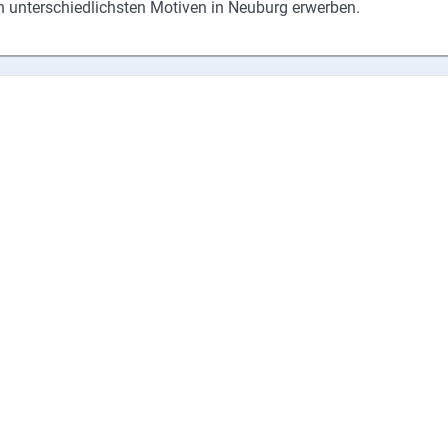
un­ter­schied­lichs­ten Mo­ti­ven in Neu­burg er­wer­ben.