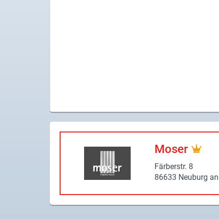
X
Instagram
YouTube
Moser
Fär­ber­str. 8
86633 Neu­burg an