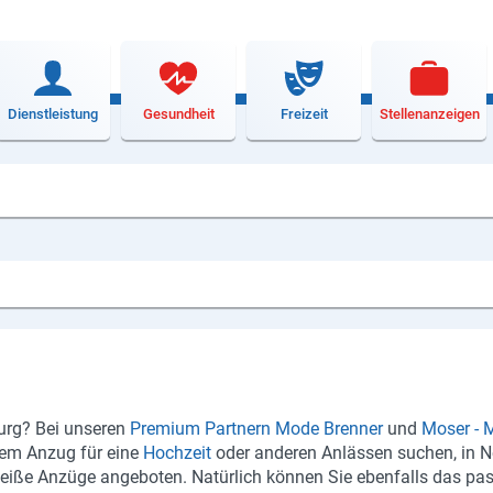
Dienstleistung
Gesundheit
Freizeit
Stellenanzeigen
urg? Bei un­se­ren
Pre­mi­um Part­nern
Mode Bren­ner
und
Moser - M
einem Anzug für eine
Hoch­zeit
oder an­de­ren An­läs­sen su­chen, in 
e An­zü­ge an­ge­bo­ten. Na­tür­lich kön­nen Sie eben­falls das pas