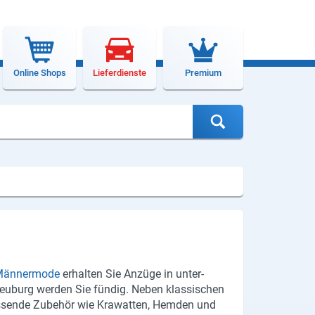
Online Shops
Lieferdienste
Premium
än­ner­mo­de
er­hal­ten Sie An­zü­ge in un­ter­
Neu­burg wer­den Sie fün­dig. Neben klas­si­schen
­sen­de Zu­be­hör wie Kra­wat­ten, Hem­den und