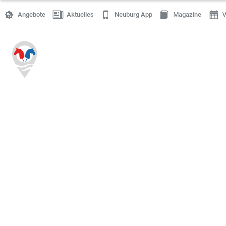
Angebote
Aktuelles
Neuburg App
Magazine
V
Einkaufen
Handwerk
Gastronomie
Dienstleistung
Gesundheit
Freizeit
Stellenanzeigen
Online Shops