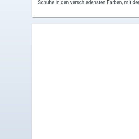
Schu­he in den ver­schie­dens­ten Far­ben, mit den 
Produktgruppen
Partner
Firmen
Kontaktseite
Newsletter
AGB
Impressum
Datenschutz
Social Media
Facebook