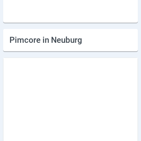
Lieferdienste
Premium
Neuburg App
Pimcore in Neuburg
Angebote
Aktuelles
Magazine
Veranstaltungen
Service
Branchen
Marken