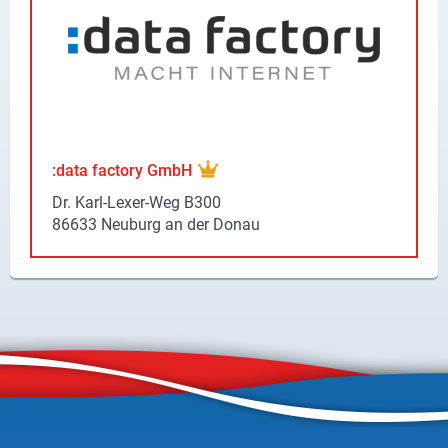
X
Instagram
YouTube
:data fac­to­ry GmbH
Dr. Karl-​Lexer-Weg B300
86633 Neu­burg an der Donau