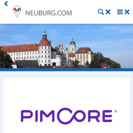
Einkaufen
Handwerk
Gastronomie
Dienstleistung
Gesundheit
Freizeit
Stellenanzeigen
Online Shops