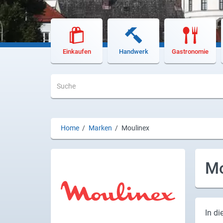
Lieferdienste
Premium
Neuburg App
Einkaufen
Handwerk
Gastronomie
Angebote
Aktuelles
Magazine
Home
/
Marken
/
Moulinex
Veranstaltungen
Service
Mo
Branchen
Marken
In di