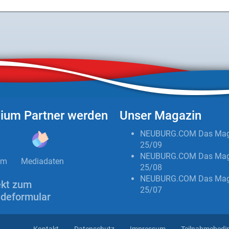
ium Partner werden
Unser Magazin
NEUBURG.COM Das Mag
25/09
NEUBURG.COM Das Mag
um
Mediadaten
25/08
NEUBURG.COM Das Mag
ekt zum
25/07
deformular
Kontakt
Datenschutz
Impressum
Teilnahmebedi