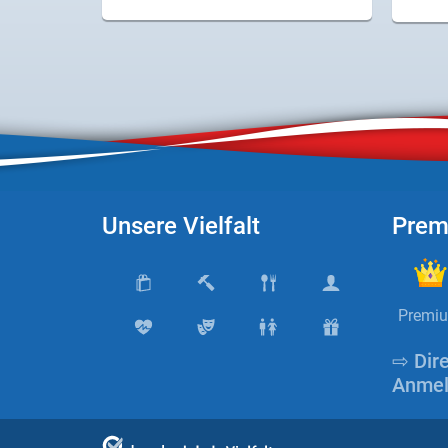
Produktgruppen
Partner
Firmen
Kontaktseite
Newsletter
Unsere Vielfalt
Prem
AGB
Impressum
Premi
Datenschutz
⇨ Dir
Anmel
Social Media
Facebook