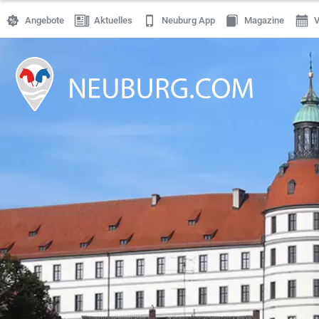
Angebote
Aktuelles
Neuburg App
Magazine
V
Einkaufen
Handwerk
Gastronomie
Dienstleistung
Gesundheit
Freizeit
Stellenanzeigen
Online Shops