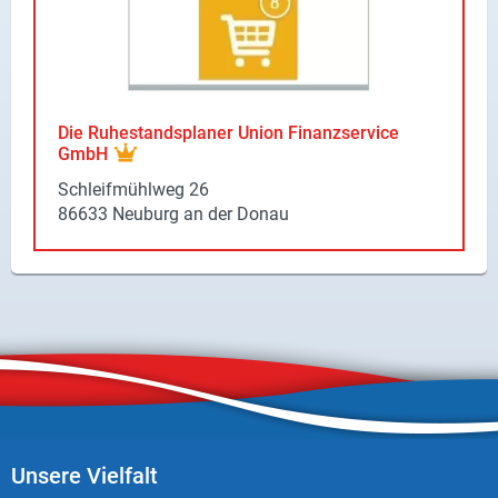
Die Ru­he­stands­pla­ner Union Fi­nanz­ser­vice
GmbH
Schleif­mühl­weg 26
86633 Neu­burg an der Donau
Unsere Vielfalt