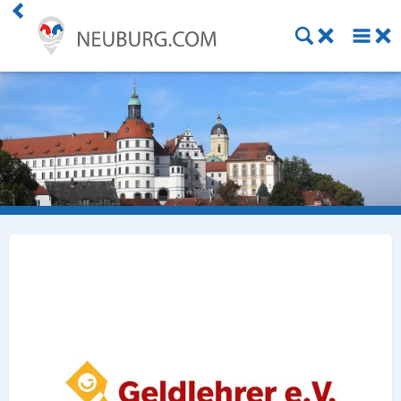
Einkaufen
Handwerk
Gastronomie
Dienstleistung
Gesundheit
Freizeit
Stellenanzeigen
Online Shops