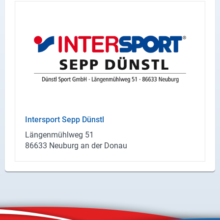
X
Instagram
YouTube
In­ter­sport Sepp Dünstl
Län­gen­mühl­weg 51
86633 Neu­burg an der Donau