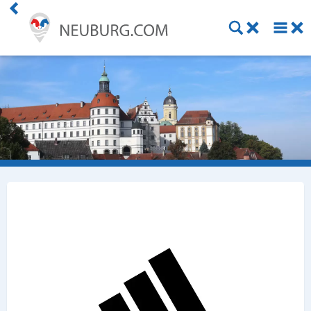
Einkaufen
Handwerk
Gastronomie
Dienstleistung
Gesundheit
Freizeit
Stellenanzeigen
Online Shops