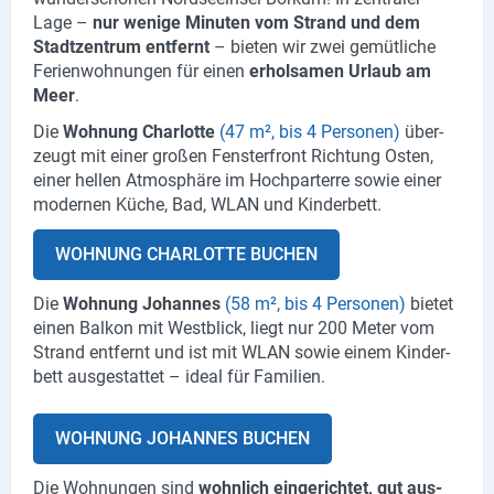
Lage –
nur we­ni­ge Mi­nu­ten vom Strand und dem
X
Stadt­zen­trum ent­fernt
– bie­ten wir zwei ge­müt­li­che
Fe­ri­en­woh­nun­gen für einen
er­hol­sa­men Ur­laub am
Instagram
Meer
.
YouTube
Die
Woh­nung Char­lot­te
(47 m², bis 4 Per­so­nen)
über­
zeugt mit einer gro­ßen Fens­ter­front Rich­tung Osten,
einer hel­len At­mo­sphä­re im Hoch­par­terre sowie einer
mo­der­nen Küche, Bad, WLAN und Kin­der­bett.
WOH­NUNG CHAR­LOT­TE BU­CHEN
Die
Woh­nung Jo­han­nes
(58 m², bis 4 Per­so­nen)
bie­tet
einen Bal­kon mit West­blick, liegt nur 200 Meter vom
Strand ent­fernt und ist mit WLAN sowie einem Kin­der­
bett aus­ge­stat­tet – ideal für Fa­mi­li­en.
WOH­NUNG JO­HAN­NES BU­CHEN
Die Woh­nun­gen sind
wohn­lich ein­ge­rich­tet, gut aus­