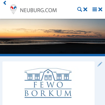
Einkaufen
Handwerk
Gastronomie
Dienstleistung
Gesundheit
Freizeit
Stellenanzeigen
Online Shops