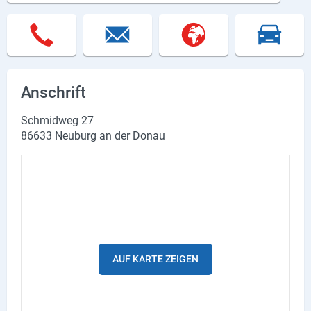
Lieferdienste
Premium
Neuburg App
Anschrift
Angebote
Schmidweg 27
Aktuelles
86633 Neuburg an der Donau
Magazine
Veranstaltungen
Service
Branchen
AUF KARTE ZEIGEN
Marken