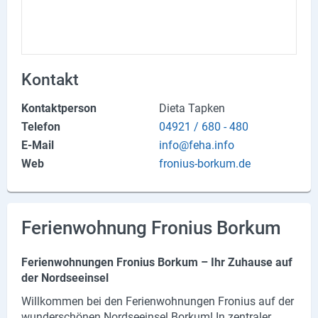
Produktgruppen
Partner
Firmen
Kontakt
Kontaktseite
Kontaktperson
Dieta Tapken
Telefon
04921 / 680 - 480
Newsletter
E-Mail
info@feha.info
Web
fronius-borkum.de
AGB
Impressum
Ferienwohnung Fronius Borkum
Datenschutz
Fe­ri­en­woh­nun­gen Fro­ni­us Bor­kum – Ihr Zu­hau­se auf
Social Media
der Nord­see­insel
Will­kom­men bei den Fe­ri­en­woh­nun­gen Fro­ni­us auf der
Facebook
wun­der­schö­nen Nord­see­insel Bor­kum! In zen­tra­ler