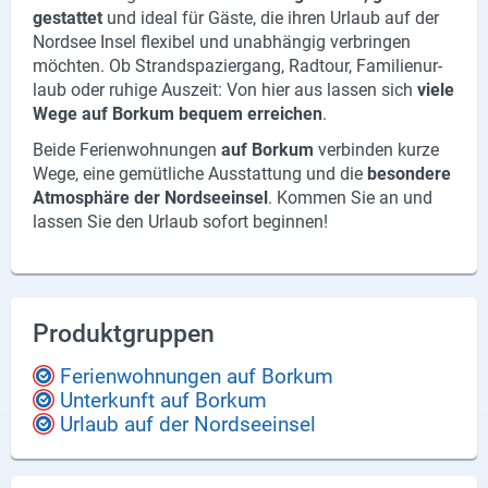
ge­stat­tet
und ideal für Gäste, die ihren Ur­laub auf der
Nord­see Insel fle­xi­bel und un­ab­hän­gig ver­brin­gen
möch­ten. Ob Strand­spa­zier­gang, Rad­tour, Fa­mi­li­en­ur­
laub oder ru­hi­ge Aus­zeit: Von hier aus las­sen sich
viele
Wege auf Bor­kum be­quem er­rei­chen
.
Beide Fe­ri­en­woh­nun­gen
auf Bor­kum
ver­bin­den kurze
Wege, eine ge­müt­li­che Aus­stat­tung und die
be­son­de­re
At­mo­sphä­re der Nord­see­insel
. Kom­men Sie an und
las­sen Sie den Ur­laub so­fort be­gin­nen!
Produktgruppen
Ferienwohnungen auf Borkum
Unterkunft auf Borkum
Urlaub auf der Nordseeinsel