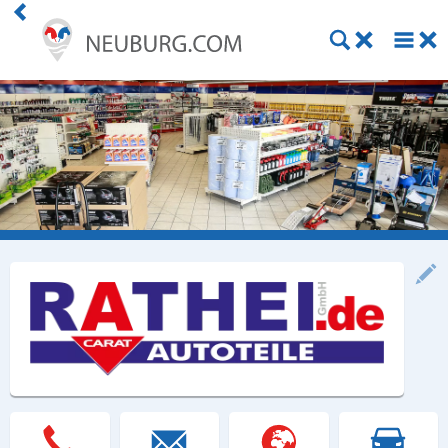
Einkaufen
Handwerk
Gastronomie
Dienstleistung
Gesundheit
Freizeit
Stellenanzeigen
Online Shops