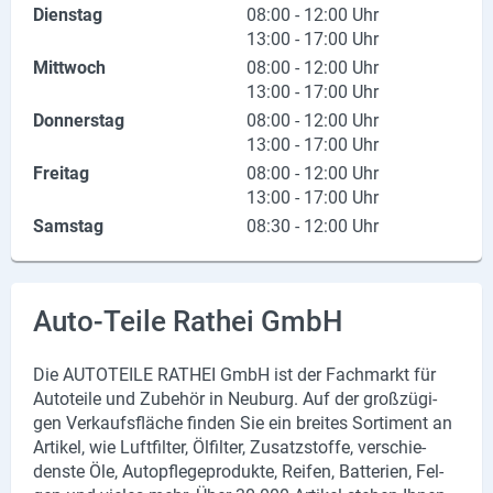
Dienstag
08:00 - 12:00 Uhr
X
13:00 - 17:00 Uhr
Mittwoch
08:00 - 12:00 Uhr
Instagram
13:00 - 17:00 Uhr
Donnerstag
08:00 - 12:00 Uhr
YouTube
13:00 - 17:00 Uhr
Freitag
08:00 - 12:00 Uhr
13:00 - 17:00 Uhr
Samstag
08:30 - 12:00 Uhr
Auto-Teile Rathei GmbH
Die AU­TO­TEI­LE RAT­HEI GmbH ist der Fach­markt für
Au­to­tei­le und Zu­be­hör in Neu­burg. Auf der groß­zü­gi­
gen Ver­kaufs­flä­che fin­den Sie ein brei­tes Sor­ti­ment an
Ar­ti­kel, wie Luft­fil­ter, Öl­fil­ter, Zu­satz­stof­fe, ver­schie­
dens­te Öle, Au­to­pfle­ge­pro­duk­te, Rei­fen, Bat­te­rien, Fel­