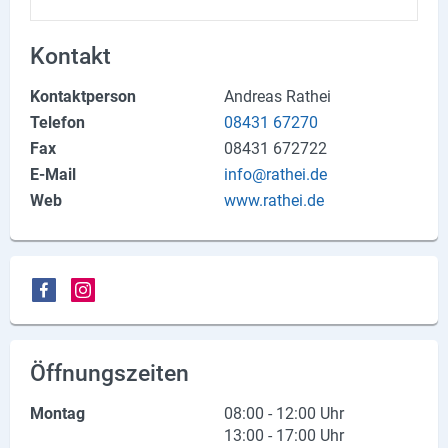
Produktgruppen
Kontakt
Partner
Kontaktperson
Andreas Rathei
Firmen
Telefon
08431 67270
Fax
08431 672722
Kontaktseite
E-Mail
info@rathei.de
Newsletter
Web
www.rathei.de
AGB
Impressum
Datenschutz
Öffnungszeiten
Social Media
Montag
08:00 - 12:00 Uhr
Facebook
13:00 - 17:00 Uhr