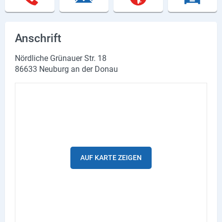
Lieferdienste
Premium
Anschrift
Neuburg App
Nördliche Grünauer Str. 18
86633 Neuburg an der Donau
Angebote
Aktuelles
Magazine
Veranstaltungen
AUF KARTE ZEIGEN
Service
Branchen
Marken