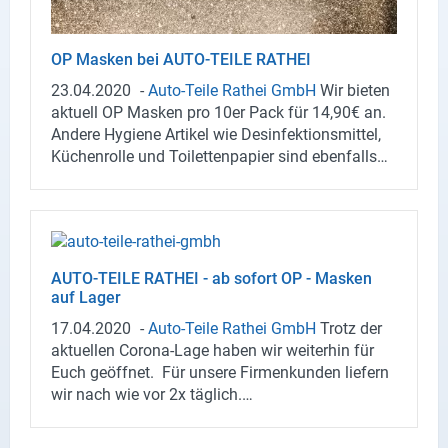
OP Mas­ken bei AUTO-​TEILE RAT­HEI
23.04.2020
-
Auto-​Teile Rat­hei GmbH
Wir bie­ten
ak­tu­ell OP Mas­ken pro 10er Pack für 14,90€ an.
An­de­re Hy­gie­ne Ar­ti­kel wie Des­in­fek­ti­ons­mit­tel,
Kü­chen­rol­le und Toi­let­ten­pa­pier sind eben­falls
nach wie vor ver­füg­bar. Käu­fer aus me­di­zi­ni­
schen oder so­zia­len Be­rei­chen be­han­deln wir hin­
sicht­lich Preis und Ver­füg­bar­keit be­vor­zugt.
AUTO-​TEILE RAT­HEI - ab so­fort OP - Mas­ken
auf Lager
17.04.2020
-
Auto-​Teile Rat­hei GmbH
Trotz der
ak­tu­el­len Corona-​Lage haben wir wei­ter­hin für
Euch ge­öff­net. Für un­se­re Fir­men­kun­den lie­fern
wir nach wie vor 2x täg­lich.
Au­ßer­dem möch­ten wir dar­auf hin­wei­sen, dass
wir Des­in­fek­ti­ons­mit­tel von SONAX sowie Toi­let­