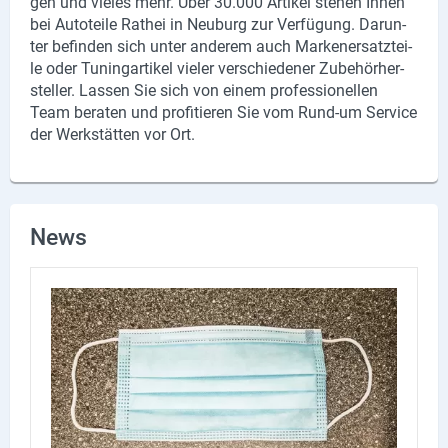
gen und vie­les mehr. Über 30.000 Ar­ti­kel ste­hen Ihnen
bei Au­to­tei­le Rat­hei in Neu­burg zur Ver­fü­gung. Dar­un­
ter be­fin­den sich unter an­de­rem auch Mar­ken­er­satz­tei­
le oder Tu­ning­ar­ti­kel vie­ler ver­schie­de­ner Zu­be­hör­her­
stel­ler. Las­sen Sie sich von einem pro­fes­sio­nel­len
Team be­ra­ten und pro­fi­tie­ren Sie vom Rund-​um Ser­vice
der Werk­stät­ten vor Ort.
News