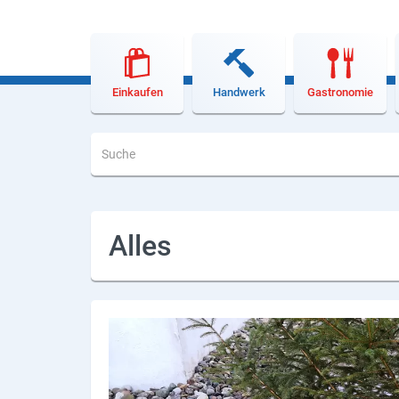
Lieferdienste
Premium
Neuburg App
Einkaufen
Handwerk
Gastronomie
Angebote
Aktuelles
Magazine
Alles
Veranstaltungen
Service
Branchen
Marken