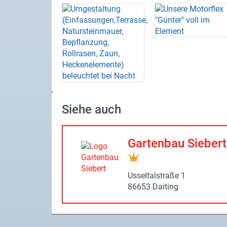
Siehe auch
Gar­ten­bau Sie­bert
Us­sel­tal­stra­ße 1
86653 Dai­ting