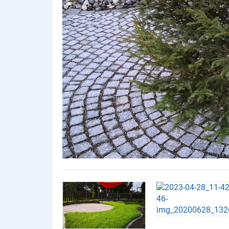
Produktgruppen
Partner
Firmen
Kontaktseite
Newsletter
AGB
Impressum
Datenschutz
Social Media
Facebook