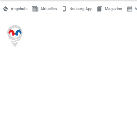
Angebote
Aktuelles
Neuburg App
Magazine
V
Einkaufen
Handwerk
Gastronomie
Dienstleistung
Gesundheit
Freizeit
Stellenanzeigen
Online Shops