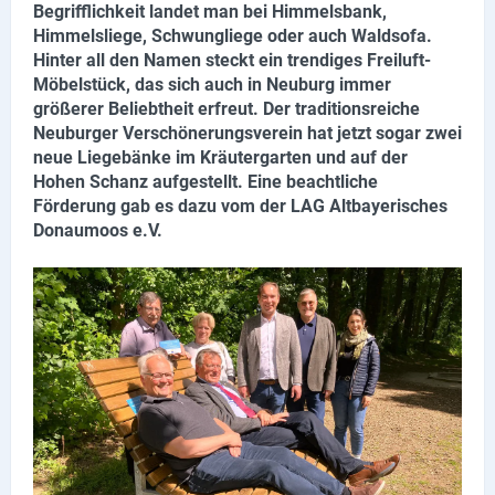
Begrifflichkeit landet man bei Himmelsbank,
Lieferdienste
Himmelsliege, Schwungliege oder auch Waldsofa.
Hinter all den Namen steckt ein trendiges Freiluft-
Premium
Möbelstück, das sich auch in Neuburg immer
größerer Beliebtheit erfreut. Der traditionsreiche
Neuburg App
Neuburger Verschönerungsverein hat jetzt sogar zwei
neue Liegebänke im Kräutergarten und auf der
Angebote
Hohen Schanz aufgestellt. Eine beachtliche
Förderung gab es dazu vom der LAG Altbayerisches
Aktuelles
Donaumoos e.V.
Magazine
Veranstaltungen
Service
Branchen
Marken