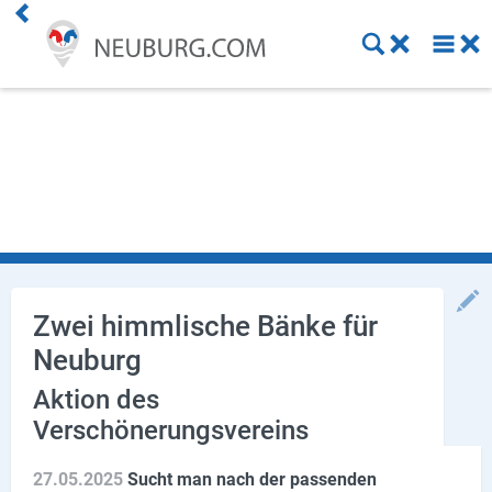
Einkaufen
Handwerk
Gastronomie
Dienstleistung
Gesundheit
Zwei himmlische Bänke für
Neuburg
Freizeit
Aktion des
Stellenanzeigen
Verschönerungsvereins
Online Shops
27.05.2025
Sucht man nach der passenden