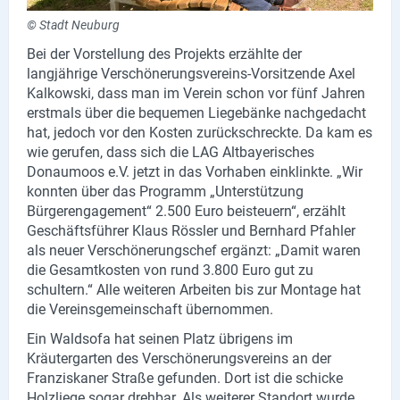
Produktgruppen
© Stadt Neuburg
Bei der Vorstellung des Projekts erzählte der
Partner
langjährige Verschönerungsvereins-Vorsitzende Axel
Kalkowski, dass man im Verein schon vor fünf Jahren
Firmen
erstmals über die bequemen Liegebänke nachgedacht
hat, jedoch vor den Kosten zurückschreckte. Da kam es
Kontaktseite
wie gerufen, dass sich die LAG Altbayerisches
Donaumoos e.V. jetzt in das Vorhaben einklinkte. „Wir
Newsletter
konnten über das Programm „Unterstützung
Bürgerengagement“ 2.500 Euro beisteuern“, erzählt
AGB
Geschäftsführer Klaus Rössler und Bernhard Pfahler
als neuer Verschönerungschef ergänzt: „Damit waren
Impressum
die Gesamtkosten von rund 3.800 Euro gut zu
Datenschutz
schultern.“ Alle weiteren Arbeiten bis zur Montage hat
die Vereinsgemeinschaft übernommen.
Ein Waldsofa hat seinen Platz übrigens im
Social Media
Kräutergarten des Verschönerungsvereins an der
Franziskaner Straße gefunden. Dort ist die schicke
Facebook
Holzliege sogar drehbar. Als weiterer Standort wurde