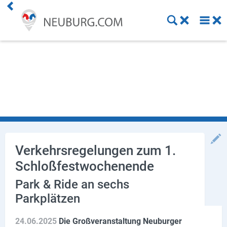
Einkaufen
Handwerk
Gastronomie
Dienstleistung
Gesundheit
Verkehrsregelungen zum 1.
Schloßfestwochenende
Freizeit
Park & Ride an sechs
Stellenanzeigen
Parkplätzen
Online Shops
24.06.2025
Die Großveranstaltung Neuburger