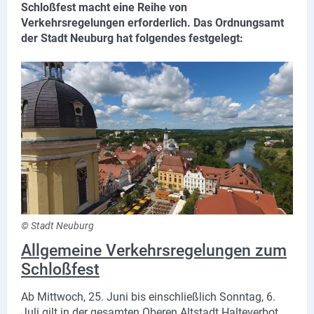
Schloßfest macht eine Reihe von
Lieferdienste
Verkehrsregelungen erforderlich. Das Ordnungsamt
der Stadt Neuburg hat folgendes festgelegt:
Premium
Neuburg App
Angebote
Aktuelles
Magazine
Veranstaltungen
© Stadt Neuburg
Service
Allgemeine Verkehrsregelungen zum
Branchen
Schloßfest
Marken
Ab Mittwoch, 25. Juni bis einschließlich Sonntag, 6.
Juli gilt in der gesamten Oberen Altstadt Halteverbot.