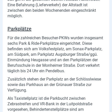
Produktgruppen
Eine Befahrung (Lieferverkehr) der Altstadt ist
zwischen den beiden Wochenenden eingeschränkt
Partner
möglich.
Firmen
Parkplätze
Kontaktseite
Für die zahlreichen Besucher-PKWs wurden insgesamt
sechs Park & Ride-Parkplätze eingerichtet. Diese
Newsletter
befinden sich am Volksfestplatz, am Sonax-Parkplatz,
am Südpark, am Parkplatz Augsburger Straße/ggü.
AGB
Einmündung Heugasse und an den Parkplätzen der
Berufsschule in der Monheimer Straße. Dort verkehrt
Impressum
täglich bis 24 Uhr ein Pendelbus.
Zusätzlich stehen der Parkplatz an der Schlösslwiese
Datenschutz
sowie das Parkhaus an der Grünauer Straße zur
Verfügung.
Social Media
Als Taxistellplatz ist die Parkbucht zwischen
Zebrastreifen und VR-Bank in der Luitpoldstraße
Facebook
vorgesehen, Behindertenstellplätze sind am