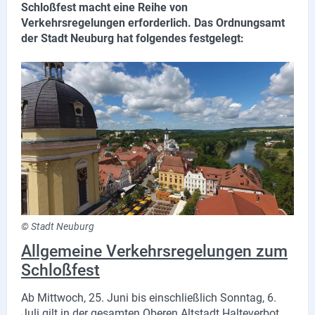
Schloßfest macht eine Reihe von
Lieferdienste
Verkehrsregelungen erforderlich. Das Ordnungsamt
der Stadt Neuburg hat folgendes festgelegt:
Premium
Neuburg App
Angebote
Aktuelles
Magazine
Veranstaltungen
© Stadt Neuburg
Service
Allgemeine Verkehrsregelungen zum
Branchen
Schloßfest
Marken
Ab Mittwoch, 25. Juni bis einschließlich Sonntag, 6.
Juli gilt in der gesamten Oberen Altstadt Halteverbot.