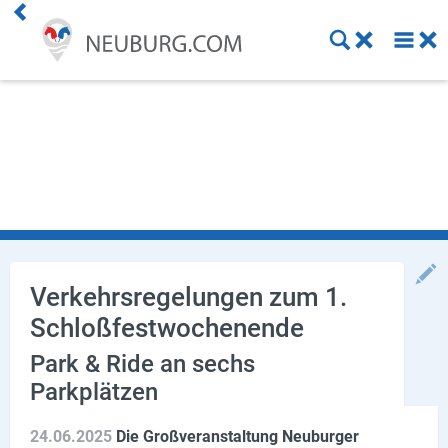
Einkaufen
Handwerk
Gastronomie
Dienstleistung
Gesundheit
Verkehrsregelungen zum 1.
Schloßfestwochenende
Freizeit
Park & Ride an sechs
Stellenanzeigen
Parkplätzen
Online Shops
24.06.2025
Die Großveranstaltung Neuburger