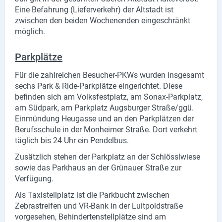
Produktgruppen
Eine Befahrung (Lieferverkehr) der Altstadt ist
zwischen den beiden Wochenenden eingeschränkt
Partner
möglich.
Firmen
Parkplätze
Kontaktseite
Für die zahlreichen Besucher-PKWs wurden insgesamt
sechs Park & Ride-Parkplätze eingerichtet. Diese
Newsletter
befinden sich am Volksfestplatz, am Sonax-Parkplatz,
am Südpark, am Parkplatz Augsburger Straße/ggü.
AGB
Einmündung Heugasse und an den Parkplätzen der
Berufsschule in der Monheimer Straße. Dort verkehrt
Impressum
täglich bis 24 Uhr ein Pendelbus.
Zusätzlich stehen der Parkplatz an der Schlösslwiese
Datenschutz
sowie das Parkhaus an der Grünauer Straße zur
Verfügung.
Social Media
Als Taxistellplatz ist die Parkbucht zwischen
Zebrastreifen und VR-Bank in der Luitpoldstraße
Facebook
vorgesehen, Behindertenstellplätze sind am