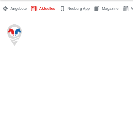
Angebote
Aktuelles
Neuburg App
Magazine
V
Einkaufen
Handwerk
Gastronomie
Dienstleistung
Gesundheit
Freizeit
Stellenanzeigen
Online Shops