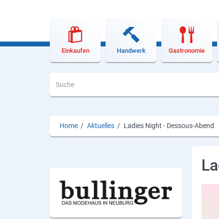
Lieferdienste
Premium
Neuburg App
Einkaufen
Handwerk
Gastronomie
Angebote
Aktuelles
Magazine
Home
/
Aktuelles
/
Ladies Night - Dessous-Abend
Veranstaltungen
Service
La
Branchen
Marken