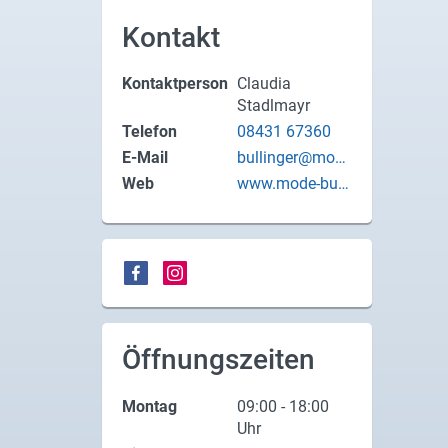
X
Kontakt
Instagram
Kontaktperson
Claudia
Stadlmayr
YouTube
Telefon
08431 67360
E-Mail
bullinger@mode
-bullinger.de
Web
www.mode-bulli
nger.de
Öffnungszeiten
Montag
09:00 - 18:00
Uhr