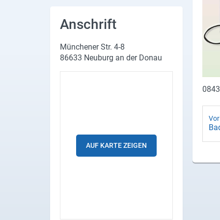
Produktgruppen
Anschrift
Partner
Münchener Str. 4-8
Firmen
86633 Neuburg an der Donau
Kontaktseite
0843
Newsletter
AGB
Vor
Ba­
Impressum
AUF KARTE ZEIGEN
Datenschutz
Social Media
Facebook