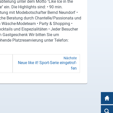
teilung unter dem Motto "Like Ice in the
" ein. Die Highlights sind: • 90 min.
ltung mit Modebotschafter Bernd Neundorf •
iche Beratung durch Chantelle/Passionata und
 Wäsche-Modeteam • Party & Shopping •
ocktails und Eispezialitäten • Jeder Besucher
in Gastgeschenk Wir bitten Sie um
hende Platzreservierung unter Telefon:
Nächste
Neue like it! Sport-​Serie ein­ge­trof­
fen