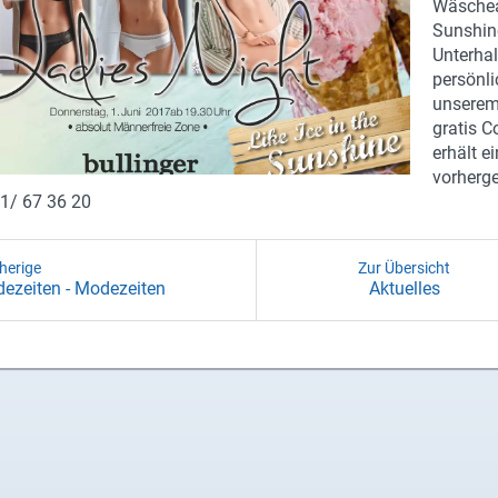
Wäscheab
Sunshine
Unterha
persönl
unserem
gratis C
erhält e
vorherge
1/ 67 36 20
herige
Zur Übersicht
de­zei­ten - Mo­de­zei­ten
Ak­tu­el­les