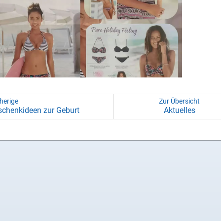
herige
Zur Übersicht
schenk­ideen zur Ge­burt
Ak­tu­el­les