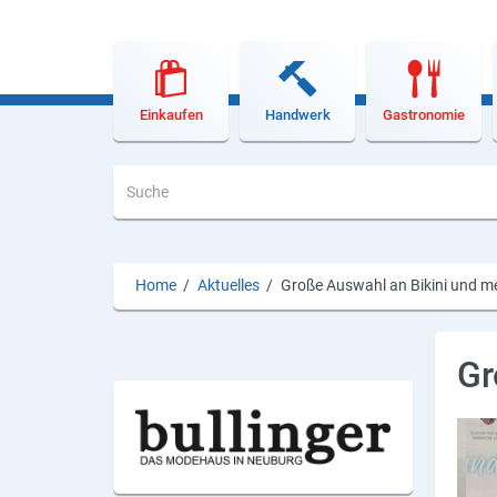
Lieferdienste
Premium
Neuburg App
Einkaufen
Handwerk
Gastronomie
Angebote
Aktuelles
Magazine
Home
/
Aktuelles
/
Große Auswahl an Bikini und m
Veranstaltungen
Service
Gr
Branchen
Marken