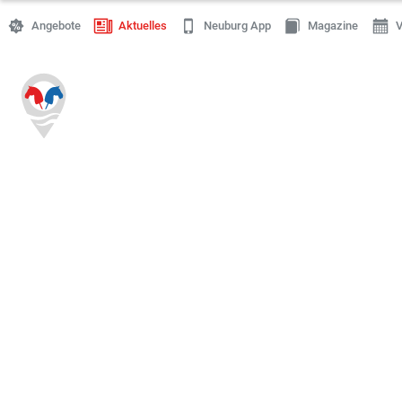
Angebote
Aktuelles
Neuburg App
Magazine
V
Einkaufen
Handwerk
Gastronomie
Dienstleistung
Gesundheit
Freizeit
Stellenanzeigen
Online Shops