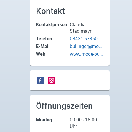
X
Kontakt
Instagram
Kontaktperson
Claudia
Stadlmayr
YouTube
Telefon
08431 67360
E-Mail
bullinger@mode
-bullinger.de
Web
www.mode-bulli
nger.de
Öffnungszeiten
Montag
09:00 - 18:00
Uhr