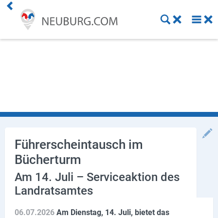
Einkaufen
Handwerk
Gastronomie
Dienstleistung
Gesundheit
Führerscheintausch im
Bücherturm
Freizeit
Am 14. Juli – Serviceaktion des
Stellenanzeigen
Landratsamtes
Online Shops
06.07.2026
Am Dienstag, 14. Juli, bietet das