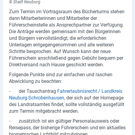
© Stadt Neuburg
Produktgruppen
Zum Termin im Vortragsraum des Bücherturms stehen
dann Mitarbeiterinnen und Mitarbeiter der
Partner
Führerscheinstelle als Ansprechpartner zur Verfügung.
Die Anträge werden gemeinsam mit den Bürgerinnen
Firmen
und Bürgern vervollständigt, die erforderlichen
Unterlagen entgegengenommen und alle weiteren
Kontaktseite
Schritte besprochen. Auf Wunsch kann der neue
Führerschein anschließend gegen Gebühr bequem per
Newsletter
Direktversand nach Hause geschickt werden.
AGB
Folgende Punkte sind zur einfachen und raschen
Abwicklung zu beachten:
Impressum
- der Tauschantrag
Fahrerlaubnisrecht / Landkreis
Datenschutz
Neuburg-Schrobenhausen
, der sich auf der Homepage
des Landratsamtes findet, sollte vollständig ausgefüllt
zum Termin mitgebracht werden.
Social Media
- zusätzlich ist ein gültiger Personalausweis oder
Reisepass, der bisherige Führerschein und ein aktuelles
Facebook
biometrisches Lichtbild mitzubringen