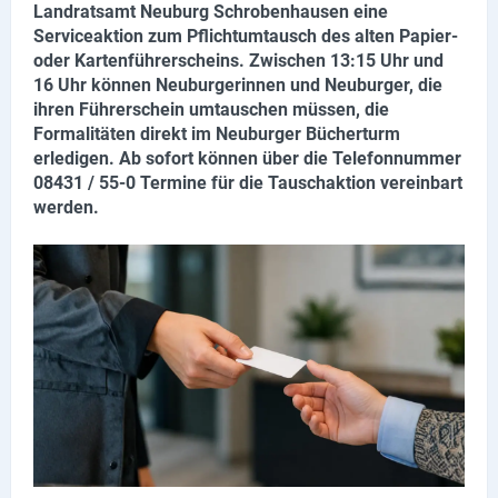
Landratsamt Neuburg Schrobenhausen eine
Lieferdienste
Serviceaktion zum Pflichtumtausch des alten Papier-
oder Kartenführerscheins. Zwischen 13:15 Uhr und
Premium
16 Uhr können Neuburgerinnen und Neuburger, die
ihren Führerschein umtauschen müssen, die
Neuburg App
Formalitäten direkt im Neuburger Bücherturm
erledigen. Ab sofort können über die Telefonnummer
Angebote
08431 / 55-0 Termine für die Tauschaktion vereinbart
werden.
Aktuelles
Magazine
Veranstaltungen
Service
Branchen
Marken