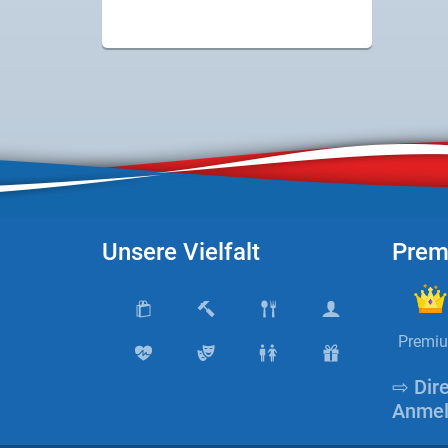
Unsere Vielfalt
Prem
Premi
⇨ Dir
Anmel