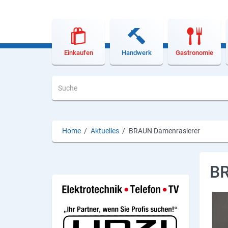
Lieferdienste
Premium
Neuburg App
Einkaufen
Handwerk
Gastronomie
Angebote
Aktuelles
Magazine
Home
/
Aktuelles
/
BRAUN Damenrasierer
Veranstaltungen
Service
BR
Branchen
Marken