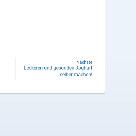
Nächste
Le­cke­ren und ge­sun­den Jo­ghurt
sel­ber ma­chen!