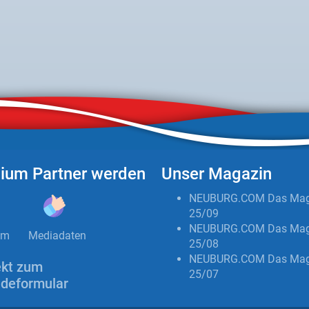
ium Partner werden
Unser Magazin
NEUBURG.COM Das Mag
25/09
NEUBURG.COM Das Mag
um
Mediadaten
25/08
NEUBURG.COM Das Mag
ekt zum
25/07
deformular