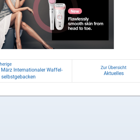
herige
Zur Übersicht
 März In­ter­na­tio­na­ler Waf­fel­
Ak­tu­el­les
 selbst­ge­ba­cken