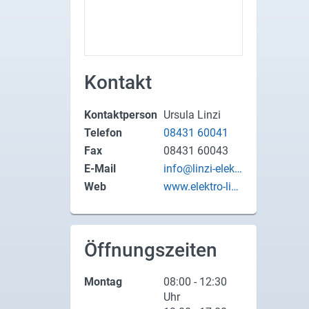
X
Instagram
Kontakt
YouTube
Kontaktperson
Ursula Linzi
Telefon
08431 60041
Fax
08431 60043
E-Mail
info@linzi-elektr
o.de
Web
www.elektro-linz
i.de
Öffnungszeiten
Montag
08:00 - 12:30
Uhr