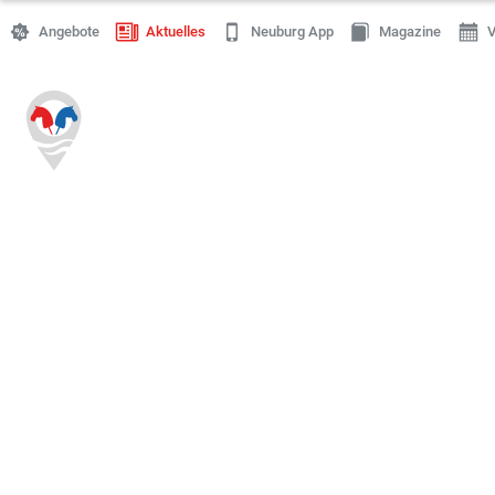
Angebote
Aktuelles
Neuburg App
Magazine
V
Einkaufen
Handwerk
Gastronomie
Dienstleistung
Gesundheit
Freizeit
Stellenanzeigen
Online Shops