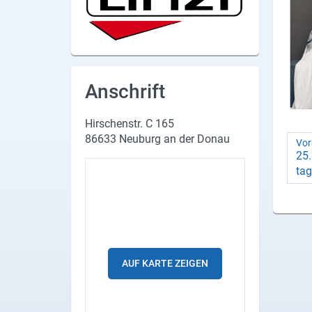
Produktgruppen
Partner
Firmen
Anschrift
Kontaktseite
Hirschenstr. C 165
Newsletter
86633 Neuburg an der Donau
Vor
25.
AGB
tag
Impressum
Datenschutz
AUF KARTE ZEIGEN
Social Media
Facebook