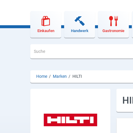
Lieferdienste
Premium
Neuburg App
Einkaufen
Handwerk
Gastronomie
Angebote
Aktuelles
Magazine
Home
/
Marken
/
HILTI
Veranstaltungen
Service
HI
Branchen
Marken