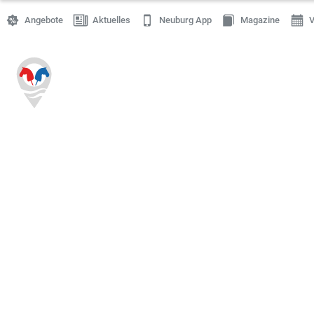
Angebote
Aktuelles
Neuburg App
Magazine
V
Einkaufen
Handwerk
Gastronomie
Dienstleistung
Gesundheit
Freizeit
Stellenanzeigen
Online Shops