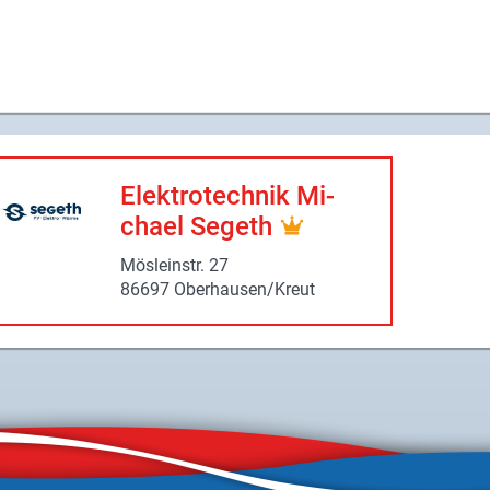
Elek­tro­tech­nik Mi­
cha­el Se­geth
Mös­lein­str. 27
86697 Ober­hau­sen/Kreut