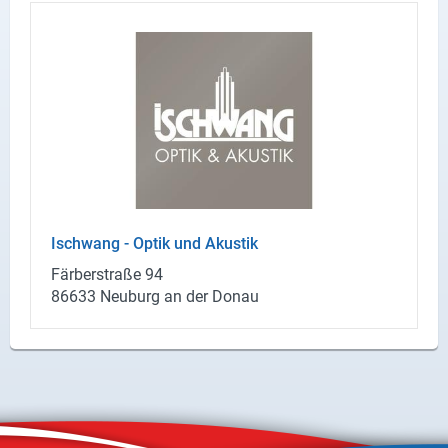
X
Instagram
YouTube
Isch­wang - Optik und Akus­tik
Fär­ber­stra­ße 94
86633 Neu­burg an der Donau