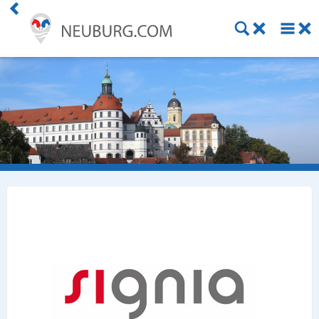
Einkaufen
Handwerk
Gastronomie
Dienstleistung
Gesundheit
Freizeit
Stellenanzeigen
Online Shops