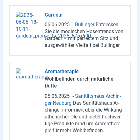
Gar­deur
06.06.2025
-
Bul­lin­ger
Ent­de­cken
Sie die mo­di­schen Ho­sen­trends von
Gar­deur – mit per­fek­tem Sitz und
aus­ge­wähl­ter Viel­falt bei Bul­lin­ger.
Aro­ma­the­ra­pie
Wohl­be­fin­den durch na­tür­li­che
Düfte
05.06.2025
-
Sa­ni­täts­haus Ar­chin­
ger Neu­burg
Das Sa­ni­täts­haus Ar­
chin­ger in­for­miert über die Wir­kung
äthe­ri­scher Öle und bie­tet hoch­wer­
ti­ge Pro­duk­te rund um Aro­ma­the­ra­
pie für mehr Wohl­be­fin­den.