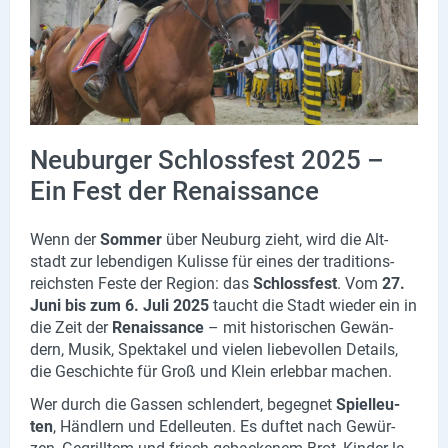
Lieferdienste
Premium
Neuburg App
Angebote
Neuburger Schlossfest 2025 –
Ein Fest der Renaissance
Aktuelles
Magazine
Wenn der
Som­mer
über Neu­burg zieht, wird die Alt­
stadt zur le­ben­di­gen Ku­lis­se für eines der tra­di­ti­ons­
reichs­ten Feste der Re­gi­on: das
Veranstaltungen
Schloss­fest
. Vom
27.
Juni bis zum 6. Juli 2025
taucht die Stadt wie­der ein in
die Zeit der
Re­nais­sance
– mit his­to­ri­schen Ge­wän­
Service
dern, Musik, Spek­ta­kel und vie­len lie­be­vol­len De­tails,
die Ge­schich­te für Groß und Klein er­leb­bar ma­chen.
Branchen
Wer durch die Gas­sen schlen­dert, be­geg­net
Spiel­leu­
Marken
ten
, Händ­lern und Edel­leu­ten. Es duf­tet nach Ge­wür­