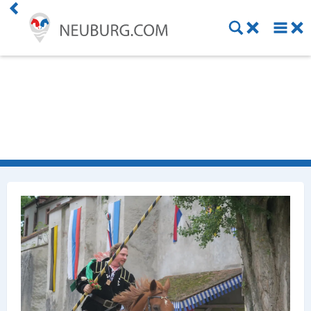
Einkaufen
Handwerk
Gastronomie
Dienstleistung
Gesundheit
Freizeit
Stellenanzeigen
Online Shops