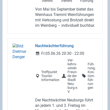
Tremml
Tremml
Füh­rung
Von Mai bis Sep­tem­ber bie­tet das
Wein­haus Tremml Wein­füh­run­gen
mit Ver­kos­tung und Brot­zeit di­rekt
im Wein­berg – in­di­vi­du­ell buch­bar.
Nacht­wäch­ter­füh­rung
Fr.
05.06.26
20:30
-
22:00
Ver­
kehrs­
Füh­
ver­ein
rung,
Treff­punkt
Freun­
Kos­
Tourist-​
de der
tüm­
Information
Stadt
füh­
Neu­
run­
burg e.
gen
V.
Der Nacht­wäch­ter Neu­burgs führt
an jedem 1. und 3. Frei­tag im