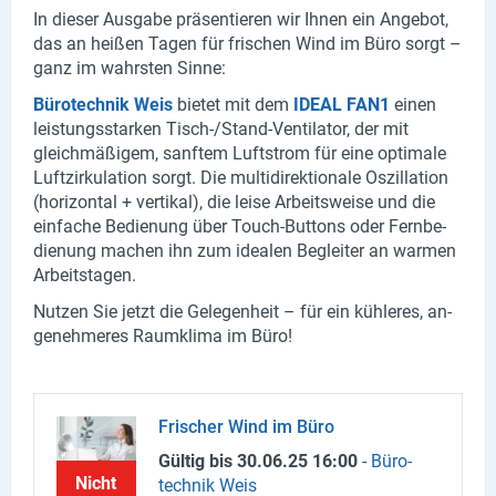
In die­ser Aus­ga­be prä­sen­tie­ren wir Ihnen ein An­ge­bot,
das an hei­ßen Tagen für fri­schen Wind im Büro sorgt –
ganz im wahrs­ten Sinne:
Bü­ro­tech­nik Weis
bie­tet mit dem
IDEAL FAN1
einen
leis­tungs­star­ken Tisch-​/Stand-​Ventilator, der mit
gleich­mä­ßi­gem, sanf­tem Luft­strom für eine op­ti­ma­le
Luft­zir­ku­la­ti­on sorgt. Die mul­ti­di­rek­tio­na­le Os­zil­la­ti­on
(ho­ri­zon­tal + ver­ti­kal), die leise Ar­beits­wei­se und die
ein­fa­che Be­die­nung über Touch-​Buttons oder Fern­be­
die­nung ma­chen ihn zum idea­len Be­glei­ter an war­men
Ar­beits­ta­gen.
Nut­zen Sie jetzt die Ge­le­gen­heit – für ein küh­le­res, an­
ge­neh­me­res Raum­kli­ma im Büro!
Fri­scher Wind im Büro
Gül­tig bis
30.06.25
16:00
-
Bü­ro­
Nicht
tech­nik Weis