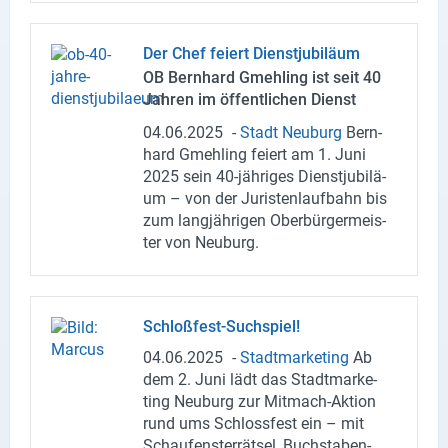
Der Chef fei­ert Dienst­ju­bi­lä­um
OB Bern­hard Gmeh­ling ist seit 40
Jah­ren im öf­fent­li­chen Dienst
04.06.2025
-
Stadt Neu­burg
Bern­
hard Gmeh­ling fei­ert am 1. Juni
2025 sein 40-​jähriges Dienst­ju­bi­lä­
um – von der Ju­ris­ten­lauf­bahn bis
zum lang­jäh­ri­gen Ober­bür­ger­meis­
ter von Neu­burg.
Schloßfest-​Suchspiel!
04.06.2025
-
Stadt­mar­ke­ting
Ab
dem 2. Juni lädt das Stadt­mar­ke­
ting Neu­burg zur Mitmach-​Aktion
rund ums Schloss­fest ein – mit
Schau­fens­ter­rät­sel, Buch­sta­ben­