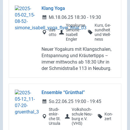
Klang Yoga
Mi.
18.06.25
18:30
-
19:30
Yo­ga­kur­se
Kurs, Ge­
das
Si­mo­ne
sund­heit
otto
Isa­bell
und Well­
Eng­ler
ness
Neuer Yo­ga­kurs mit Klang­scha­len,
Ent­span­nung und Kräu­ter­tipps –
immer mitt­wochs ab 18:30 Uhr in
der Schmid­stra­ße 113 in Neu­burg.
En­sem­ble “Grün­thal”
So.
22.06.25
19:00
-
19:45
Stu­di­
Volks­hoch­
en­kir­
schu­le Neu­
Kon­
che St.
burg e.V.
zert
Ur­su­la
(VHS)