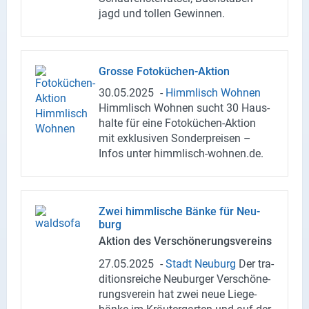
jagd und tol­len Ge­win­nen.
Gros­se Fotoküchen-​Aktion
30.05.2025
-
Himm­lisch Woh­nen
Himm­lisch Woh­nen sucht 30 Haus­
hal­te für eine Fotoküchen-​Aktion
mit ex­klu­si­ven Son­der­prei­sen –
Infos unter himmlisch-​wohnen.de.
Zwei himm­li­sche Bänke für Neu­
burg
Ak­ti­on des Ver­schö­ne­rungs­ver­eins
27.05.2025
-
Stadt Neu­burg
Der tra­
di­ti­ons­rei­che Neu­bur­ger Ver­schö­ne­
rungs­ver­ein hat zwei neue Lie­ge­