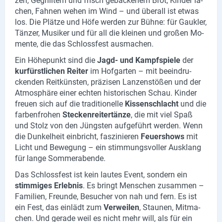
zen, Ge­grill­tem und frisch ge­ba­cke­nem Brot, Kin­der la­
Produktgruppen
chen, Fah­nen wehen im Wind – und über­all ist etwas
los. Die Plät­ze und Höfe wer­den zur Bühne: für Gauk­ler,
Partner
Tän­zer, Mu­si­ker und für all die klei­nen und gro­ßen Mo­
men­te, die das Schloss­fest aus­ma­chen.
Firmen
Ein Hö­he­punkt sind die
Jagd- und Kampf­spie­le
der
kur­fürst­li­chen Rei­ter
im Hof­gar­ten – mit be­ein­dru­
Kontaktseite
cken­den Reit­küns­ten, prä­zi­sen Lan­zen­stö­ßen und der
At­mo­sphä­re einer ech­ten his­to­ri­schen Schau. Kin­der
Newsletter
freu­en sich auf die tra­di­tio­nel­le
Kis­sen­schlacht
und die
far­ben­fro­hen
Ste­cken­rei­ter­tän­ze
, die mit viel Spaß
AGB
und Stolz von den Jüngs­ten auf­ge­führt wer­den. Wenn
die Dun­kel­heit ein­bricht, fas­zi­nie­ren
Feu­er­shows
mit
Impressum
Licht und Be­we­gung – ein stim­mungs­vol­ler Aus­klang
für lange Som­mer­aben­de.
Datenschutz
Das Schloss­fest ist kein lau­tes Event, son­dern ein
stim­mi­ges Er­leb­nis
. Es bringt Men­schen zu­sam­men –
Social Media
Fa­mi­li­en, Freun­de, Be­su­cher von nah und fern. Es ist
ein Fest, das ein­lädt zum
Ver­wei­len
, Stau­nen, Mit­ma­
Facebook
chen. Und ge­ra­de weil es nicht mehr will, als für ein