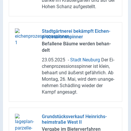
bän­ke im Kräu­ter­gar­ten und auf der
Hohen Schanz auf­ge­stellt.
Stadt­gärt­ne­rei be­kämpft Ei­chen­
pro­zes­si­ons­spin­ner
Be­fal­le­ne Bäume wer­den be­han­
delt
23.05.2025
-
Stadt Neu­burg
Der Ei­
chen­pro­zes­si­ons­spin­ner ist klein,
be­haart und äu­ßerst ge­fähr­lich. Ab
Mon­tag, 26. Mai, wird dem un­an­ge­
neh­men Schäd­ling wie­der der
Kampf an­ge­sagt.
Grund­stücks­ver­kauf Hein­richs­
heim­stra­ße West II
Ver­ga­be im Bie­ter­ver­fah­ren