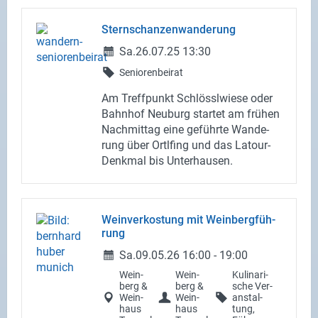
Stern­schan­zen­wan­de­rung
Sa.
26.07.25
13:30
Se­nio­ren­bei­rat
Am Treff­punkt Schlöss­l­wie­se oder
Bahn­hof Neu­burg star­tet am frü­hen
Nach­mit­tag eine ge­führ­te Wan­de­
rung über Ort­l­fing und das Latour-​
Denkmal bis Un­ter­hau­sen.
Wein­ver­kos­tung mit Wein­berg­füh­
rung
Sa.
09.05.26
16:00
-
19:00
Wein­
Wein­
Ku­li­na­ri­
berg &
berg &
sche Ver­
Wein­
Wein­
an­stal­
haus
haus
tung,