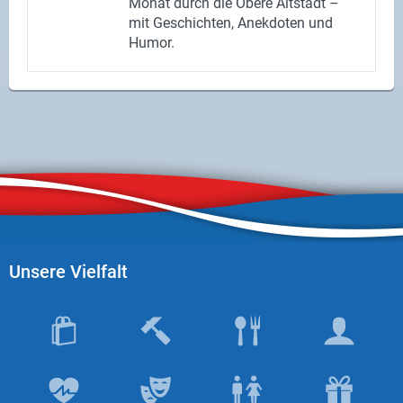
Monat durch die Obere Alt­stadt –
mit Ge­schich­ten, An­ek­do­ten und
Humor.
Unsere Vielfalt