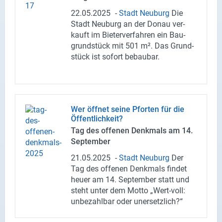
22.05.2025
-
Stadt Neu­burg
Die
Stadt Neu­burg an der Donau ver­
kauft im Bie­ter­ver­fah­ren ein Bau­
grund­stück mit 501 m². Das Grund­
stück ist so­fort be­bau­bar.
Wer öff­net seine Pfor­ten für die
Öf­fent­lich­keit?
Tag des of­fe­nen Denk­mals am 14.
Sep­tem­ber
21.05.2025
-
Stadt Neu­burg
Der
Tag des of­fe­nen Denk­mals fin­det
heuer am 14. Sep­tem­ber statt und
steht unter dem Motto „Wert-​voll:
un­be­zahl­bar oder un­er­setz­lich?“