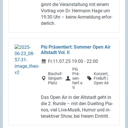
ginnt die Ver­an­stal­tung mit einem
Vor­trag von Dr. Her­mann Hage um
19:30 Uhr – keine An­mel­dung er­for­
der­lich.
Più Prä­sen­tiert: Som­mer Open Air
Alt­stadt Vol. II
Fr.
11.07.25
19:00
-
22:00
Più
Bischof-​
Prä­
Kon­zert,
Simpert-
sen­
Frei­luft |
Platz
tiert e.
Open Air
V.
Das Open Air in der Alt­stadt geht in
die 2. Runde – mit den Du­el­ling Pia­
nos, viel Live-​Musik, Humor und in­
ter­ak­ti­ver Show, bei frei­em Ein­tritt.