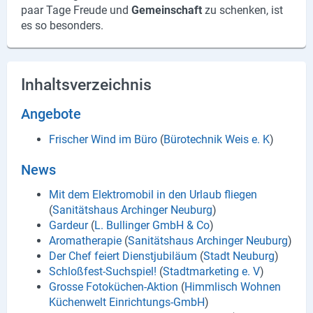
paar Tage Freu­de und
Ge­mein­schaft
zu schen­ken, ist
X
es so be­son­ders.
Instagram
Inhaltsverzeichnis
YouTube
Angebote
Frischer Wind im Büro
(
Bürotechnik Weis e. K
)
News
Mit dem Elektromobil in den Urlaub fliegen
(
Sanitätshaus Archinger Neuburg
)
Gardeur
(
L. Bullinger GmbH & Co
)
Aromatherapie
(
Sanitätshaus Archinger Neuburg
)
Der Chef feiert Dienstjubiläum
(
Stadt Neuburg
)
Schloßfest-Suchspiel!
(
Stadtmarketing e. V
)
Grosse Fotoküchen-Aktion
(
Himmlisch Wohnen
Küchenwelt Einrichtungs-GmbH
)