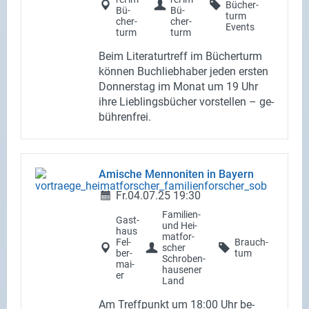
Bü­cher­
Bü­
Bü­
turm
cher­
cher­
Schlo
Events
turm
turm
Beim Li­te­ra­tur­treff im Bü­cher­turm
kön­nen Buch­lieb­ha­ber jeden ers­ten
Don­ners­tag im Monat um 19 Uhr
ihre Lieb­lings­bü­cher vor­stel­len – ge­
büh­ren­frei.
Ami­sche Men­no­ni­ten in Bay­ern
Fr.
04.07.25
19:30
Familien-​
Gast­
und Hei­
haus
mat­for­
Fel­
Brauch­
scher
ber­
tum
Schro­ben­
mai­
hau­se­ner
er
Land
Am Treff­punkt um 18:00 Uhr be­