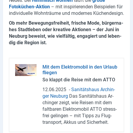
Neues: Bei
Himm­lisch woh­nen
läuft die
große
Fotoküchen-​Aktion
– mit in­spi­rie­ren­den Bei­spie­len für
in­di­vi­du­el­le Wohn­träu­me und mo­der­nes Kü­chen­de­sign.
Ob mehr Be­we­gungs­frei­heit, fri­sche Mode, bür­ger­na­
hes Stadt­le­ben oder krea­ti­ve Ak­tio­nen – der Juni in
Neu­burg be­weist, wie viel­fäl­tig, en­ga­giert und le­ben­
dig die Re­gi­on ist.
Mit dem Elek­tro­mo­bil in den Ur­laub
flie­gen
So klappt die Reise mit dem ATTO
12.06.2025
-
Sa­ni­täts­haus Ar­chin­
ger Neu­burg
Das Sa­ni­täts­haus Ar­
chin­ger zeigt, wie Rei­sen mit dem
falt­ba­ren Elek­tro­mo­bil ATTO stress­
frei ge­lin­gen – mit Tipps zu Flug­
trans­port, Akkus und Si­cher­heit.