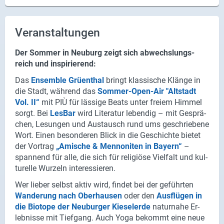
Veranstaltungen
Der Som­mer in Neu­burg zeigt sich ab­wechs­lungs­
reich und in­spi­rie­rend:
Das
En­sem­ble Grüen­thal
bringt klas­si­sche Klän­ge in
die Stadt, wäh­rend das
Sommer-​Open-Air "Alt­stadt
Vol. II“
mit PIÙ für läs­si­ge Beats unter frei­em Him­mel
sorgt. Bei
Les­Bar
wird Li­te­ra­tur le­ben­dig – mit Ge­sprä­
chen, Le­sun­gen und Aus­tausch rund ums ge­schrie­be­ne
Wort. Einen be­son­de­ren Blick in die Ge­schich­te bie­tet
der Vor­trag
„Ami­sche & Men­no­ni­ten in Bay­ern“
–
span­nend für alle, die sich für re­li­giö­se Viel­falt und kul­
tu­rel­le Wur­zeln in­ter­es­sie­ren.
Wer lie­ber selbst aktiv wird, fin­det bei der ge­führ­ten
Wan­de­rung nach Ober­hau­sen
oder den
Aus­flü­gen in
die Bio­to­pe der Neu­bur­ger Kie­sel­er­de
na­tur­na­he Er­
leb­nis­se mit Tief­gang. Auch Yoga be­kommt eine neue