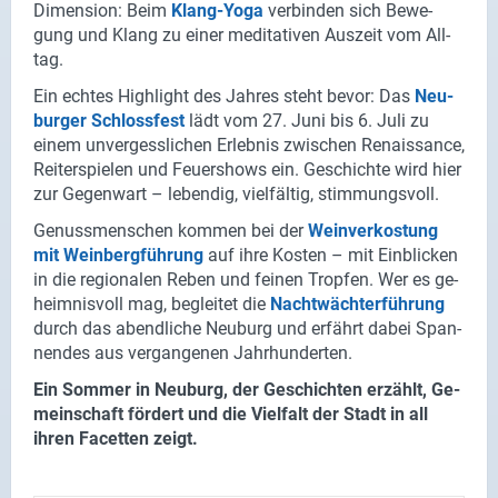
Di­men­si­on: Beim
Klang-​Yoga
ver­bin­den sich Be­we­
gung und Klang zu einer me­di­ta­ti­ven Aus­zeit vom All­
tag.
Ein ech­tes High­light des Jah­res steht bevor: Das
Neu­
bur­ger Schloss­fest
lädt vom 27. Juni bis 6. Juli zu
einem un­ver­gess­li­chen Er­leb­nis zwi­schen Re­nais­sance,
Rei­ter­spie­len und Feu­er­shows ein. Ge­schich­te wird hier
zur Ge­gen­wart – le­ben­dig, viel­fäl­tig, stim­mungs­voll.
Ge­nuss­men­schen kom­men bei der
Wein­ver­kos­tung
mit Wein­berg­füh­rung
auf ihre Kos­ten – mit Ein­bli­cken
in die re­gio­na­len Reben und fei­nen Trop­fen. Wer es ge­
heim­nis­voll mag, be­glei­tet die
Nacht­wäch­ter­füh­rung
durch das abend­li­che Neu­burg und er­fährt dabei Span­
nen­des aus ver­gan­ge­nen Jahr­hun­der­ten.
Ein Som­mer in Neu­burg, der Ge­schich­ten er­zählt, Ge­
mein­schaft för­dert und die Viel­falt der Stadt in all
ihren Fa­cet­ten zeigt.