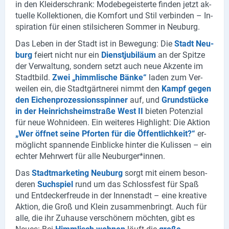
in den Klei­der­schrank: Mo­de­be­geis­ter­te fin­den jetzt ak­
tu­el­le Kol­lek­tio­nen, die Kom­fort und Stil ver­bin­den – In­
spi­ra­ti­on für einen stil­si­che­ren Som­mer in Neu­burg.
Das Leben in der Stadt ist in Be­we­gung: Die
Stadt Neu­
burg
fei­ert nicht nur ein
Dienst­ju­bi­lä­um
an der Spit­ze
der Ver­wal­tung, son­dern setzt auch neue Ak­zen­te im
Stadt­bild.
Zwei „himm­li­sche Bänke“
laden zum Ver­
wei­len ein, die Stadt­gärt­ne­rei nimmt den
Kampf gegen
den Ei­chen­pro­zes­si­ons­spin­ner
auf, und
Grund­stü­cke
in der Hein­richs­heim­stra­ße West II
bie­ten Po­ten­zi­al
für neue Wohn­ideen. Ein wei­te­res High­light: Die Ak­ti­on
„Wer öff­net seine Pfor­ten für die Öf­fent­lich­keit?“
er­
mög­licht span­nen­de Ein­bli­cke hin­ter die Ku­lis­sen – ein
ech­ter Mehr­wert für alle Neu­bur­ger*innen.
Das
Stadt­mar­ke­ting Neu­burg
sorgt mit einem be­son­
de­ren
Such­spiel
rund um das Schloss­fest für Spaß
und Ent­de­cker­freu­de in der In­nen­stadt – eine krea­ti­ve
Ak­ti­on, die Groß und Klein zu­sam­men­bringt. Auch für
alle, die ihr Zu­hau­se ver­schö­nern möch­ten, gibt es