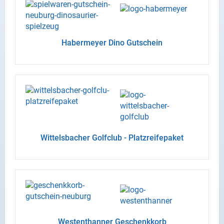
Ha­ber­mey­er Dino Gut­schein
Wit­tels­ba­cher Golf­club - Platz­rei­fe­pa­ket
Wes­tent­han­ner Ge­schenk­korb