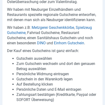
Osterüberraschung oder zum Valentinstag.
Lieferdienste
Wir haben mit Neuburger Einzelhändlern und
Premium
Restaurants spezielle regionale Gutscheine entworfen,
mit denen man sich als Neuburger identifizieren kann.
Neuburg App
Wir haben z.B:
Metzgerei Geschenkkörbe
,
Spielzeug
Gutscheine
, Fahrrad Gutscheine, Restaurant
Angebote
Gutscheine, einen Sanitätshaus Gutschein und noch
einen besonderen
DINO
und
Einhorn Gutschein
.
Aktuelles
Der Kauf eines Gutscheins ist ganz einfach:
Magazine
Gutschein auswählen
Zum Gutschein wechseln und dort den genauen
Veranstaltungen
Betrag auswählen
Persönliche Widmung eintragen
Service
Gutschein in den Warenkorb legen
Auf Bestellung klicken
Branchen
Persönliche Daten und E-Mail eintragen
Zahlungsart bestätigen (Kreditkarte, Paypal oder
Marken
SOFORT Überweisung)