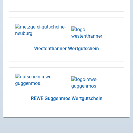
Wes­tent­han­ner Wert­gut­schein
REWE Gug­gen­mos Wert­gut­schein