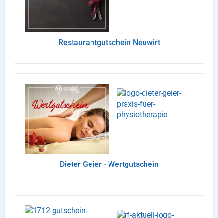
X
Instagram
Re­stau­rant­gut­schein Neu­wirt
YouTube
Die­ter Geier - Wert­gut­schein