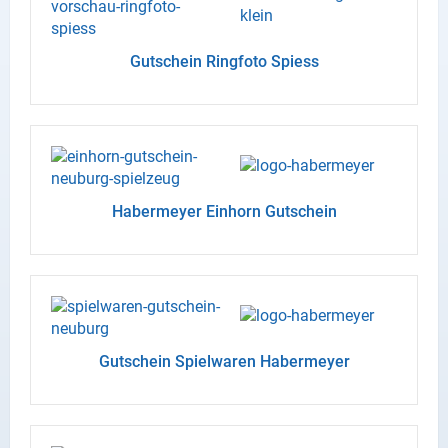
Gut­schein Ring­fo­to Spiess
Ha­ber­mey­er Ein­horn Gut­schein
Gut­schein Spiel­wa­ren Ha­ber­mey­er