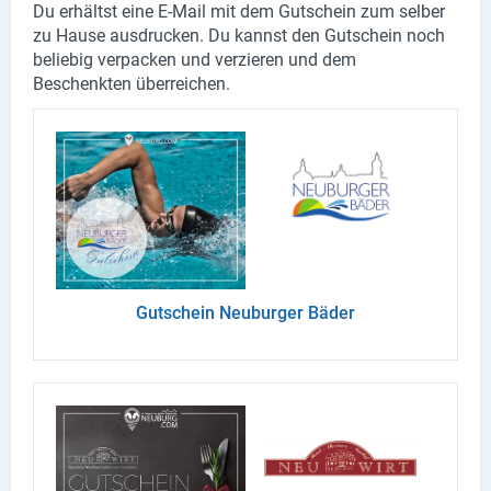
Du erhältst eine E-Mail mit dem Gutschein zum selber
Produktgruppen
zu Hause ausdrucken. Du kannst den Gutschein noch
beliebig verpacken und verzieren und dem
Partner
Beschenkten überreichen.
Firmen
Kontaktseite
Newsletter
AGB
Impressum
Gut­schein Neu­bur­ger Bäder
Datenschutz
Social Media
Facebook