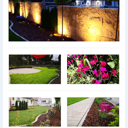
Lieferdienste
Premium
Neuburg App
Angebote
Aktuelles
Magazine
Veranstaltungen
Service
Branchen
Marken