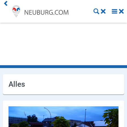
Einkaufen
Handwerk
Gastronomie
Dienstleistung
Gesundheit
Alles
Freizeit
Stellenanzeigen
Online Shops