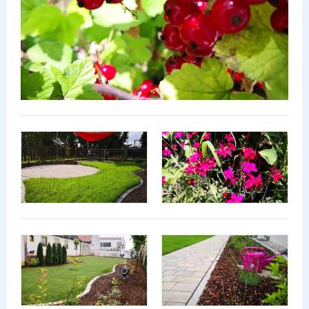
Lieferdienste
Premium
Neuburg App
Angebote
Aktuelles
Magazine
Veranstaltungen
Service
Branchen
Marken