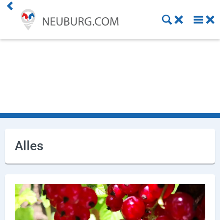
Einkaufen
Handwerk
Gastronomie
Dienstleistung
Gesundheit
Alles
Freizeit
Stellenanzeigen
Online Shops