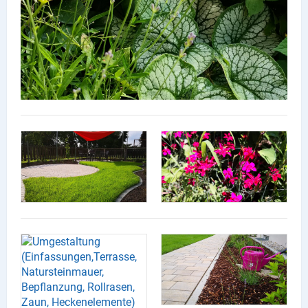
Lieferdienste
Premium
Neuburg App
Angebote
Aktuelles
Magazine
Veranstaltungen
Service
Branchen
Marken