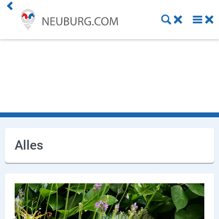
Einkaufen
Handwerk
Gastronomie
Dienstleistung
Gesundheit
Alles
Freizeit
Stellenanzeigen
Online Shops