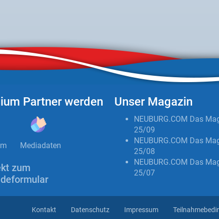
ium Partner werden
Unser Magazin
NEUBURG.COM Das Mag
25/09
NEUBURG.COM Das Mag
um
Mediadaten
25/08
NEUBURG.COM Das Mag
ekt zum
25/07
deformular
Kontakt
Datenschutz
Impressum
Teilnahmebedi