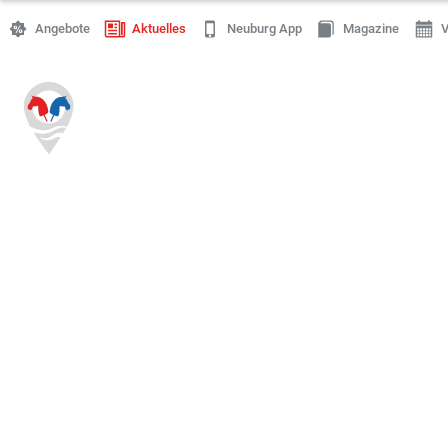
Angebote
Aktuelles
Neuburg App
Magazine
V
Einkaufen
Handwerk
Gastronomie
Dienstleistung
Gesundheit
Freizeit
Stellenanzeigen
Online Shops