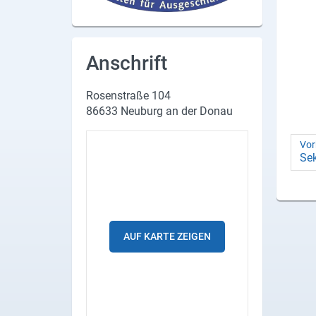
Produktgruppen
Partner
Anschrift
Firmen
Rosenstraße 104
Kontaktseite
86633 Neuburg an der Donau
Newsletter
Vor
Sek
AGB
Impressum
Datenschutz
AUF KARTE ZEIGEN
Social Media
Facebook