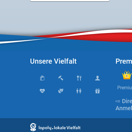
Unsere Vielfalt
Prem
Premi
⇨ Dir
Anmel