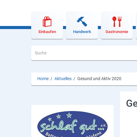
Lieferdienste
Premium
Neuburg App
Einkaufen
Handwerk
Gastronomie
Angebote
Aktuelles
Magazine
Home
/
Aktuelles
/
Gesund und Aktiv 2020
Veranstaltungen
Service
Ge
Branchen
Marken