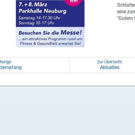
Schlafen
eine zun
"Gutem 
herige
Zur Übersicht
t­emp­fang
Ak­tu­el­les