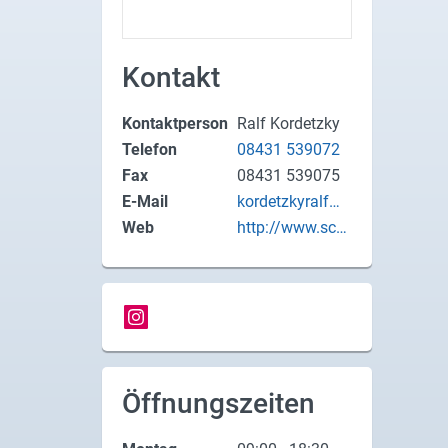
X
Kontakt
Instagram
YouTube
Kontaktperson
Ralf Kordetzky
Telefon
08431 539072
Fax
08431 539075
E-Mail
kordetzkyralf@a
ol.com
Web
http://www.schl
afgut-neuburg.d
e
Öffnungszeiten